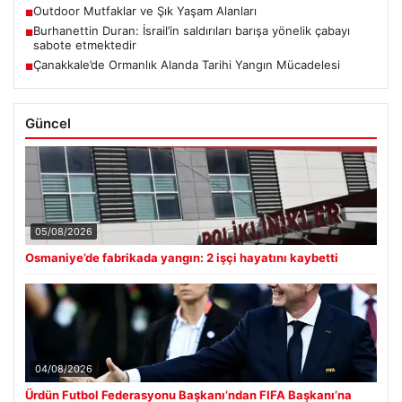
Outdoor Mutfaklar ve Şık Yaşam Alanları
■
Burhanettin Duran: İsrail’in saldırıları barışa yönelik çabayı
■
sabote etmektedir
Çanakkale’de Ormanlık Alanda Tarihi Yangın Mücadelesi
■
Güncel
05/08/2026
Osmaniye’de fabrikada yangın: 2 işçi hayatını kaybetti
04/08/2026
Ürdün Futbol Federasyonu Başkanı’ndan FIFA Başkanı’na