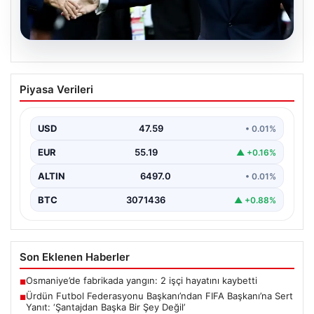
04.08.2026
Ürdün Futbol Federasyonu
Piyasa Verileri
Başkanı’ndan FIFA Başkanı’na Sert
Yanıt: ‘Şantajdan Başka Bir Şey Değil’
USD
47.59
• 0.01%
Ürdün Futbol Federasyonu (JFA) Başkanı Ali Bin Al-
Hussein, FIFA'nın son gelişmeleri ve alınan kararlar…
EUR
55.19
▲ +0.16%
ALTIN
6497.0
• 0.01%
BTC
3071436
▲ +0.88%
Son Eklenen Haberler
Osmaniye’de fabrikada yangın: 2 işçi hayatını kaybetti
■
Ürdün Futbol Federasyonu Başkanı’ndan FIFA Başkanı’na Sert
■
Yanıt: ‘Şantajdan Başka Bir Şey Değil’