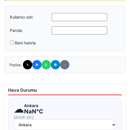
Kullanıcı adı:
Parola:
Beni hatırla
Paylaş:
Hava Durumu
☁
Ankara
NaN°C
ŞEHIR SEÇ