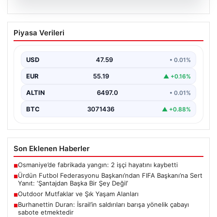
04.08.2026
Ürdün Futbol Federasyonu
Piyasa Verileri
Başkanı’ndan FIFA Başkanı’na Sert
Yanıt: ‘Şantajdan Başka Bir Şey Değil’
USD
47.59
• 0.01%
Ürdün Futbol Federasyonu (JFA) Başkanı Ali Bin Al-
Hussein, FIFA'nın son gelişmeleri ve alınan kararlar…
EUR
55.19
▲ +0.16%
ALTIN
6497.0
• 0.01%
BTC
3071436
▲ +0.88%
Son Eklenen Haberler
Osmaniye’de fabrikada yangın: 2 işçi hayatını kaybetti
■
Ürdün Futbol Federasyonu Başkanı’ndan FIFA Başkanı’na Sert
■
Yanıt: ‘Şantajdan Başka Bir Şey Değil’
Outdoor Mutfaklar ve Şık Yaşam Alanları
■
Burhanettin Duran: İsrail’in saldırıları barışa yönelik çabayı
■
sabote etmektedir