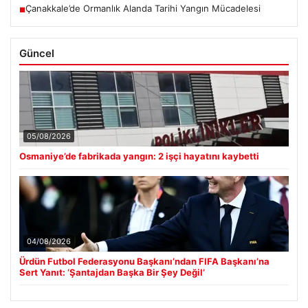
Çanakkale’de Ormanlık Alanda Tarihi Yangın Mücadelesi
■
Güncel
05/08/2026
Osmaniye’de fabrikada yangın: 2 işçi hayatını kaybetti
04/08/2026
Ürdün Futbol Federasyonu Başkanı’ndan FIFA Başkanı’na
Sert Yanıt: ‘Şantajdan Başka Bir Şey Değil’