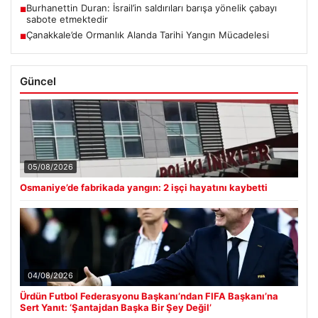
Burhanettin Duran: İsrail’in saldırıları barışa yönelik çabayı
■
sabote etmektedir
Çanakkale’de Ormanlık Alanda Tarihi Yangın Mücadelesi
■
Güncel
05/08/2026
Osmaniye’de fabrikada yangın: 2 işçi hayatını kaybetti
04/08/2026
Ürdün Futbol Federasyonu Başkanı’ndan FIFA Başkanı’na
Sert Yanıt: ‘Şantajdan Başka Bir Şey Değil’