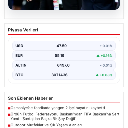
04.08.2026
Ürdün Futbol Federasyonu
Piyasa Verileri
Başkanı’ndan FIFA Başkanı’na Sert
Yanıt: ‘Şantajdan Başka Bir Şey Değil’
USD
47.59
• 0.01%
Ürdün Futbol Federasyonu (JFA) Başkanı Ali Bin Al-
Hussein, FIFA'nın son gelişmeleri ve alınan kararlar…
EUR
55.19
▲ +0.16%
ALTIN
6497.0
• 0.01%
BTC
3071436
▲ +0.88%
Son Eklenen Haberler
Osmaniye’de fabrikada yangın: 2 işçi hayatını kaybetti
■
Ürdün Futbol Federasyonu Başkanı’ndan FIFA Başkanı’na Sert
■
Yanıt: ‘Şantajdan Başka Bir Şey Değil’
Outdoor Mutfaklar ve Şık Yaşam Alanları
■