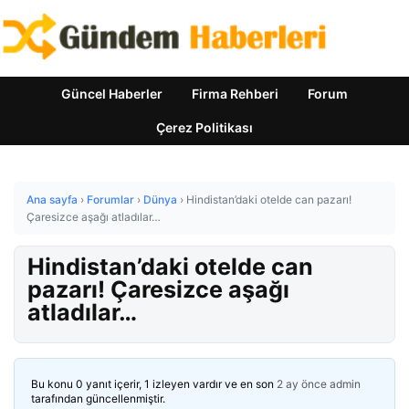
Güncel Haberler
Firma Rehberi
Forum
Çerez Politikası
Ana sayfa
›
Forumlar
›
Dünya
›
Hindistan’daki otelde can pazarı!
Çaresizce aşağı atladılar…
Hindistan’daki otelde can
pazarı! Çaresizce aşağı
atladılar…
Bu konu 0 yanıt içerir, 1 izleyen vardır ve en son
2 ay önce
admin
tarafından güncellenmiştir.