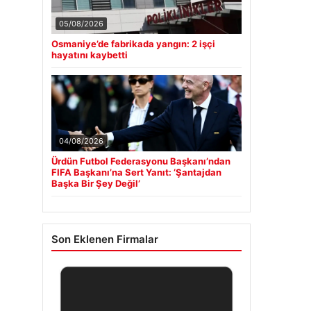
05/08/2026
Osmaniye’de fabrikada yangın: 2 işçi
hayatını kaybetti
04/08/2026
Ürdün Futbol Federasyonu Başkanı’ndan
FIFA Başkanı’na Sert Yanıt: ‘Şantajdan
Başka Bir Şey Değil’
Son Eklenen Firmalar