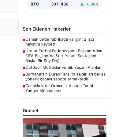
Başkanı Ali Bin Al-Hussein, FIFA'nın
BTC
3071436
▲ +0.88%
son gelişmeleri ve alınan kararlar…
Son Eklenen Haberler
Osmaniye’de fabrikada yangın: 2 işçi
■
hayatını kaybetti
Ürdün Futbol Federasyonu Başkanı’ndan
■
FIFA Başkanı’na Sert Yanıt: ‘Şantajdan
Başka Bir Şey Değil’
Outdoor Mutfaklar ve Şık Yaşam Alanları
■
Burhanettin Duran: İsrail’in saldırıları barışa
■
yönelik çabayı sabote etmektedir
Çanakkale’de Ormanlık Alanda Tarihi
■
Yangın Mücadelesi
Güncel