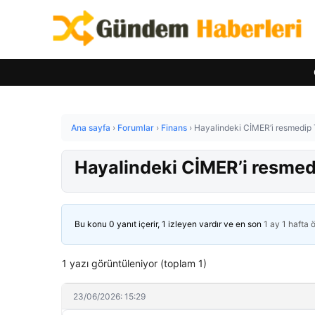
Ana sayfa
›
Forumlar
›
Finans
›
Hayalindeki CİMER’i resmedip T
Hayalindeki CİMER’i resmedi
Bu konu 0 yanıt içerir, 1 izleyen vardır ve en son
1 ay 1 hafta 
1 yazı görüntüleniyor (toplam 1)
23/06/2026: 15:29