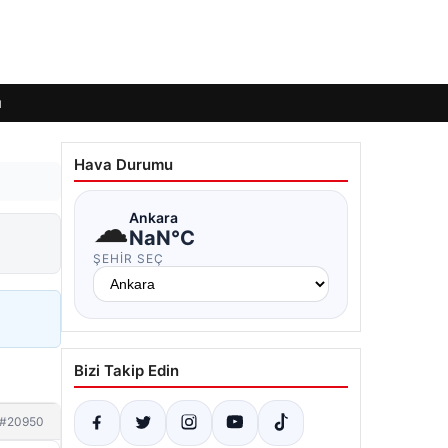
ı
Hava Durumu
☁
Ankara
NaN°C
ŞEHIR SEÇ
Bizi Takip Edin
#20950