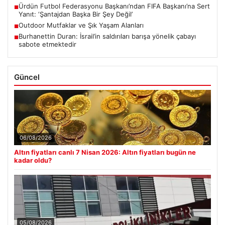
Ürdün Futbol Federasyonu Başkanı’ndan FIFA Başkanı’na Sert
■
Yanıt: ‘Şantajdan Başka Bir Şey Değil’
Outdoor Mutfaklar ve Şık Yaşam Alanları
■
Burhanettin Duran: İsrail’in saldırıları barışa yönelik çabayı
■
sabote etmektedir
Güncel
06/08/2026
Altın fiyatları canlı 7 Nisan 2026: Altın fiyatları bugün ne
kadar oldu?
05/08/2026