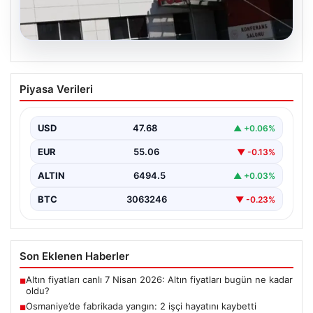
05.08.2026
Osmaniye’de fabrikada yangın: 2 işçi
Piyasa Verileri
hayatını kaybetti
USD
47.68
▲ +0.06%
EUR
55.06
▼ -0.13%
ALTIN
6494.5
▲ +0.03%
BTC
3063246
▼ -0.23%
Son Eklenen Haberler
Altın fiyatları canlı 7 Nisan 2026: Altın fiyatları bugün ne kadar
■
oldu?
Osmaniye’de fabrikada yangın: 2 işçi hayatını kaybetti
■