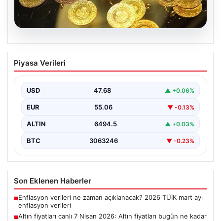
06.08.2026
Altın fiyatları canlı 7 Nisan 2026: Altın
Piyasa Verileri
fiyatları bugün ne kadar oldu?
{ "title": "7 Nisan 2026 Güncel Altın Fiyatları ve Analizi",
"content": "Altın piyasası, uluslararası…
USD
47.68
▲ +0.06%
EUR
55.06
▼ -0.13%
ALTIN
6494.5
▲ +0.03%
BTC
3063246
▼ -0.23%
Son Eklenen Haberler
Enflasyon verileri ne zaman açıklanacak? 2026 TÜİK mart ayı
■
enflasyon verileri
Altın fiyatları canlı 7 Nisan 2026: Altın fiyatları bugün ne kadar
■