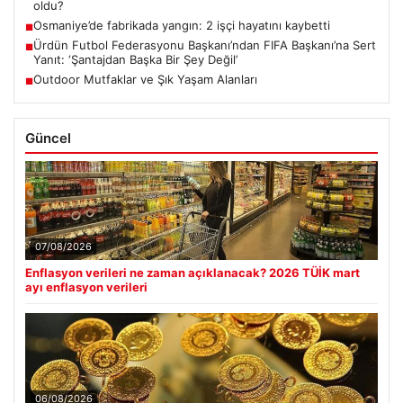
oldu?
Osmaniye’de fabrikada yangın: 2 işçi hayatını kaybetti
■
Ürdün Futbol Federasyonu Başkanı’ndan FIFA Başkanı’na Sert
■
Yanıt: ‘Şantajdan Başka Bir Şey Değil’
Outdoor Mutfaklar ve Şık Yaşam Alanları
■
Güncel
07/08/2026
Enflasyon verileri ne zaman açıklanacak? 2026 TÜİK mart
ayı enflasyon verileri
06/08/2026