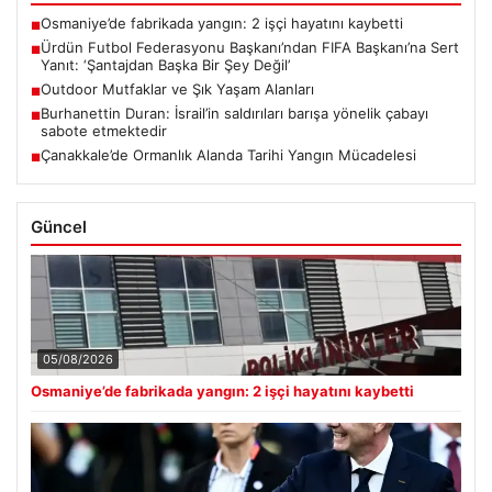
Osmaniye’de fabrikada yangın: 2 işçi hayatını kaybetti
■
Ürdün Futbol Federasyonu Başkanı’ndan FIFA Başkanı’na Sert
■
Yanıt: ‘Şantajdan Başka Bir Şey Değil’
Outdoor Mutfaklar ve Şık Yaşam Alanları
■
Burhanettin Duran: İsrail’in saldırıları barışa yönelik çabayı
■
sabote etmektedir
Çanakkale’de Ormanlık Alanda Tarihi Yangın Mücadelesi
■
Güncel
05/08/2026
Osmaniye’de fabrikada yangın: 2 işçi hayatını kaybetti