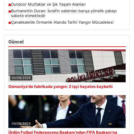
Outdoor Mutfaklar ve Şık Yaşam Alanları
■
Burhanettin Duran: İsrail’in saldırıları barışa yönelik çabayı
■
sabote etmektedir
Çanakkale’de Ormanlık Alanda Tarihi Yangın Mücadelesi
■
Güncel
05/08/2026
Osmaniye’de fabrikada yangın: 2 işçi hayatını kaybetti
04/08/2026
Ürdün Futbol Federasyonu Başkanı’ndan FIFA Başkanı’na