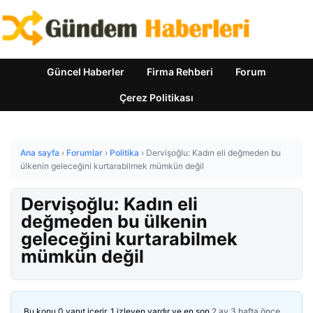
Güncel Haberler
Firma Rehberi
Forum
Çerez Politikası
Ana sayfa
›
Forumlar
›
Politika
›
Dervişoğlu: Kadın eli değmeden bu
ülkenin geleceğini kurtarabilmek mümkün değil
Dervişoğlu: Kadın eli
değmeden bu ülkenin
geleceğini kurtarabilmek
mümkün değil
Bu konu 0 yanıt içerir, 1 izleyen vardır ve en son
2 ay 3 hafta önce