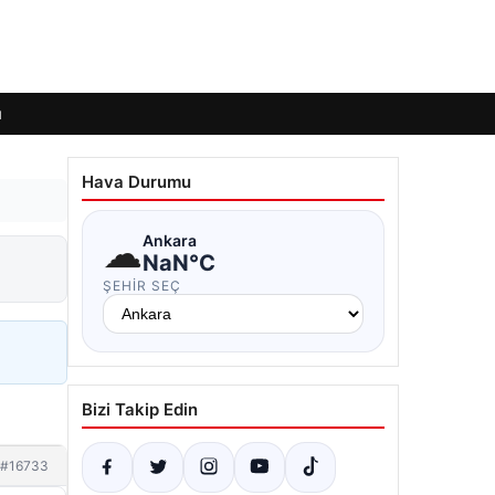
ı
Hava Durumu
☁
Ankara
NaN°C
ŞEHIR SEÇ
Bizi Takip Edin
#16733