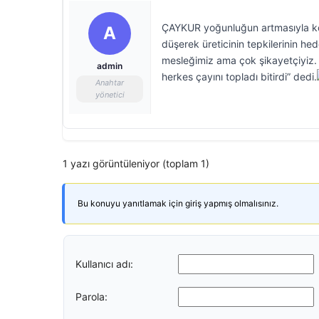
ÇAYKUR yoğunluğun artmasıyla kon
A
düşerek üreticinin tepkilerinin he
mesleğimiz ama çok şikayetçiyiz.
admin
herkes çayını topladı bitirdi” dedi.
Anahtar
yönetici
1 yazı görüntüleniyor (toplam 1)
Bu konuyu yanıtlamak için giriş yapmış olmalısınız.
Kullanıcı adı:
Parola: