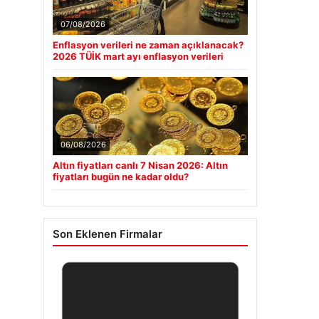
07/08/2026
Enflasyon verileri ne zaman açıklanacak?
2026 TÜİK mart ayı enflasyon verileri
06/08/2026
Altın fiyatları canlı 7 Nisan 2026: Altın
fiyatları bugün ne kadar oldu?
Son Eklenen Firmalar