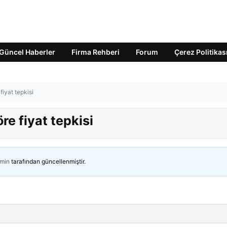
Güncel Haberler
Firma Rehberi
Forum
Çerez Politikas
fiyat tepkisi
re fiyat tepkisi
min
tarafından güncellenmiştir.