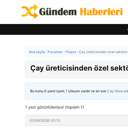
Ana sayfa
›
Forumlar
›
Finans
›
Çay üreticisinden özel sektöre 
Çay üreticisinden özel sektö
Bu konu 0 yanıt içerir, 1 izleyen vardır ve en son
2 ay önce
ad
1 yazı görüntüleniyor (toplam 1)
03/06/2026: 03:13