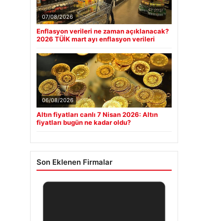
07/08/2026
Enflasyon verileri ne zaman açıklanacak?
2026 TÜİK mart ayı enflasyon verileri
06/08/2026
Altın fiyatları canlı 7 Nisan 2026: Altın
fiyatları bugün ne kadar oldu?
Son Eklenen Firmalar