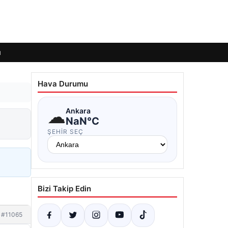
ı
Hava Durumu
☁
Ankara
NaN°C
ŞEHIR SEÇ
Bizi Takip Edin
#11065