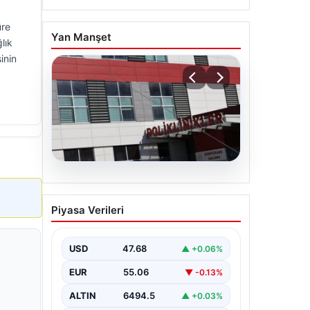
üre
Yan Manşet
lık
inin
05.08.2026
Osmaniye’de fabrikada
Piyasa Verileri
yangın: 2 işçi hayatını
kaybetti
USD
47.68
▲ +0.06%
EUR
55.06
▼ -0.13%
ALTIN
6494.5
▲ +0.03%