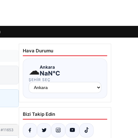
ı
Hava Durumu
☁
Ankara
NaN°C
ŞEHIR SEÇ
Bizi Takip Edin
#11653