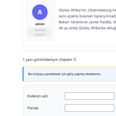
Güney Afrika’nın Johannesburg ken
A
aynı uçakta bulunan İspanyol kadın
Bakan Yardımcısı Javier Padilla, öl
admin
de şu anda Güney Afrika’da olduğu
Anahtar
yönetici
1 yazı görüntüleniyor (toplam 1)
Bu konuyu yanıtlamak için giriş yapmış olmalısınız.
Kullanıcı adı:
Parola: