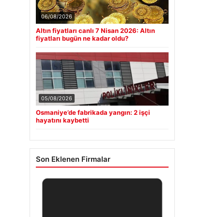
06/08/2026
Altın fiyatları canlı 7 Nisan 2026: Altın
fiyatları bugün ne kadar oldu?
05/08/2026
Osmaniye’de fabrikada yangın: 2 işçi
hayatını kaybetti
Son Eklenen Firmalar