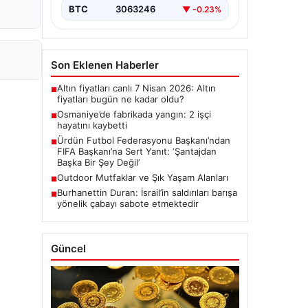
BTC
3063246
▼ -0.23%
Son Eklenen Haberler
Altın fiyatları canlı 7 Nisan 2026: Altın
■
fiyatları bugün ne kadar oldu?
Osmaniye’de fabrikada yangın: 2 işçi
■
hayatını kaybetti
Ürdün Futbol Federasyonu Başkanı’ndan
■
FIFA Başkanı’na Sert Yanıt: ‘Şantajdan
Başka Bir Şey Değil’
Outdoor Mutfaklar ve Şık Yaşam Alanları
■
Burhanettin Duran: İsrail’in saldırıları barışa
■
yönelik çabayı sabote etmektedir
Güncel