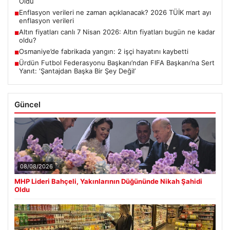
Oldu
Enflasyon verileri ne zaman açıklanacak? 2026 TÜİK mart ayı
■
enflasyon verileri
Altın fiyatları canlı 7 Nisan 2026: Altın fiyatları bugün ne kadar
■
oldu?
Osmaniye’de fabrikada yangın: 2 işçi hayatını kaybetti
■
Ürdün Futbol Federasyonu Başkanı’ndan FIFA Başkanı’na Sert
■
Yanıt: ‘Şantajdan Başka Bir Şey Değil’
Güncel
08/08/2026
MHP Lideri Bahçeli, Yakınlarının Düğününde Nikah Şahidi
Oldu