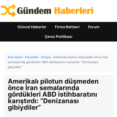
Güncel Haberler
Firma Rehberi
Forum
Çerez Politikası
Ana sayfa
›
Forumlar
›
Dünya
›
Amerikalı pilotun düşmeden önce İran
semalarında gördükleri ABD istihbaratını karıştırdı: “Denizanası
gibiydiler”
Amerikalı pilotun düşmeden
önce İran semalarında
gördükleri ABD istihbaratını
karıştırdı: “Denizanası
gibiydiler”