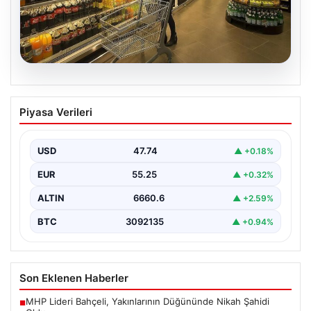
07.08.2026
Enflasyon verileri ne zaman
Piyasa Verileri
açıklanacak? 2026 TÜİK mart ayı
enflasyon verileri
USD
47.74
▲ +0.18%
EUR
55.25
▲ +0.32%
ALTIN
6660.6
▲ +2.59%
BTC
3092135
▲ +0.94%
Son Eklenen Haberler
MHP Lideri Bahçeli, Yakınlarının Düğününde Nikah Şahidi
■