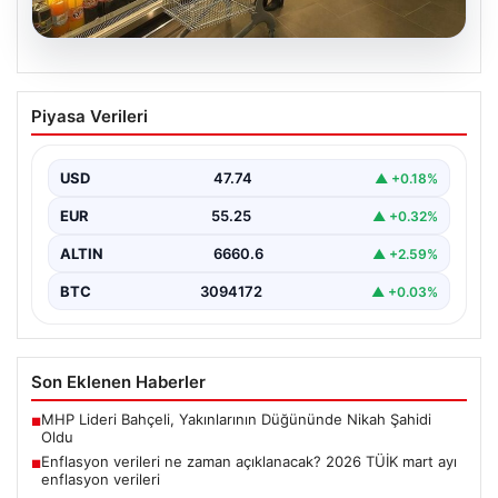
07.08.2026
Enflasyon verileri ne zaman
Piyasa Verileri
açıklanacak? 2026 TÜİK mart ayı
enflasyon verileri
USD
47.74
▲ +0.18%
EUR
55.25
▲ +0.32%
ALTIN
6660.6
▲ +2.59%
BTC
3094172
▲ +0.03%
Son Eklenen Haberler
MHP Lideri Bahçeli, Yakınlarının Düğününde Nikah Şahidi
■
Oldu
Enflasyon verileri ne zaman açıklanacak? 2026 TÜİK mart ayı
■
enflasyon verileri