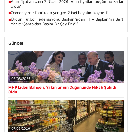
Altın fiyatları canlı 7 Nisan 2026: Altın fiyatları bugün ne kadar
■
oldu?
Osmaniye’de fabrikada yangın: 2 işçi hayatını kaybetti
■
Ürdün Futbol Federasyonu Başkanı’ndan FIFA Başkanı’na Sert
■
Yanıt: ‘Şantajdan Başka Bir Şey Değil’
Güncel
08/08/2026
MHP Lideri Bahçeli, Yakınlarının Düğününde Nikah Şahidi
Oldu
07/08/2026