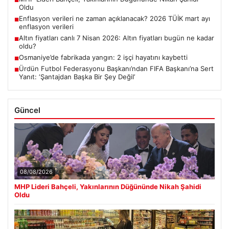
■
Oldu
Enflasyon verileri ne zaman açıklanacak? 2026 TÜİK mart ayı
■
enflasyon verileri
Altın fiyatları canlı 7 Nisan 2026: Altın fiyatları bugün ne kadar
■
oldu?
Osmaniye’de fabrikada yangın: 2 işçi hayatını kaybetti
■
Ürdün Futbol Federasyonu Başkanı’ndan FIFA Başkanı’na Sert
■
Yanıt: ‘Şantajdan Başka Bir Şey Değil’
Güncel
08/08/2026
MHP Lideri Bahçeli, Yakınlarının Düğününde Nikah Şahidi
Oldu