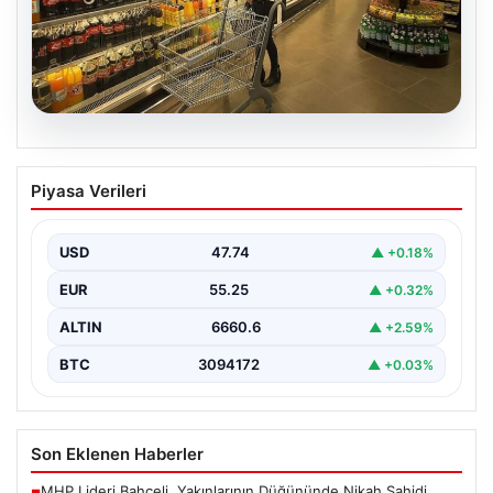
07.08.2026
Enflasyon verileri ne zaman
Piyasa Verileri
açıklanacak? 2026 TÜİK mart ayı
enflasyon verileri
USD
47.74
▲ +0.18%
EUR
55.25
▲ +0.32%
ALTIN
6660.6
▲ +2.59%
BTC
3094172
▲ +0.03%
Son Eklenen Haberler
MHP Lideri Bahçeli, Yakınlarının Düğününde Nikah Şahidi