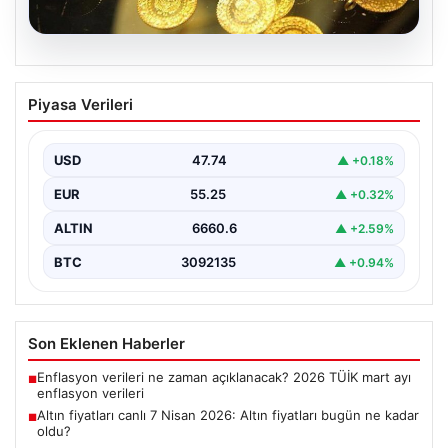
06.08.2026
Altın fiyatları canlı 7 Nisan 2026: Altın
Piyasa Verileri
fiyatları bugün ne kadar oldu?
{ "title": "7 Nisan 2026 Güncel Altın Fiyatları ve Analizi",
"content": "Altın piyasası, uluslararası…
USD
47.74
▲ +0.18%
EUR
55.25
▲ +0.32%
ALTIN
6660.6
▲ +2.59%
BTC
3092135
▲ +0.94%
Son Eklenen Haberler
Enflasyon verileri ne zaman açıklanacak? 2026 TÜİK mart ayı
■
enflasyon verileri
Altın fiyatları canlı 7 Nisan 2026: Altın fiyatları bugün ne kadar
■
oldu?