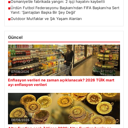
Osmaniye’de fabrikada yangın: 2 işçi hayatını kaybetti
■
Ürdün Futbol Federasyonu Başkanı’ndan FIFA Başkanı’na Sert
■
Yanıt: ‘Şantajdan Başka Bir Şey Değil’
Outdoor Mutfaklar ve Şık Yaşam Alanları
■
Güncel
07/08/2026
Enflasyon verileri ne zaman açıklanacak? 2026 TÜİK mart
ayı enflasyon verileri
06/08/2026