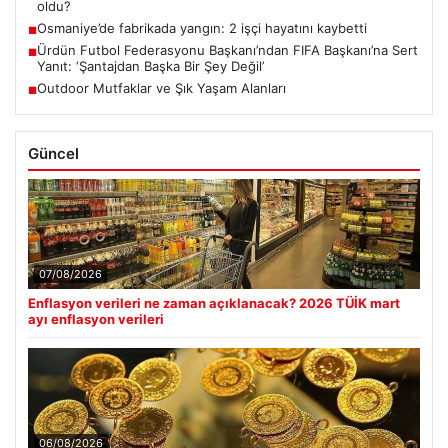
oldu?
Osmaniye’de fabrikada yangın: 2 işçi hayatını kaybetti
■
Ürdün Futbol Federasyonu Başkanı’ndan FIFA Başkanı’na Sert
■
Yanıt: ‘Şantajdan Başka Bir Şey Değil’
Outdoor Mutfaklar ve Şık Yaşam Alanları
■
Güncel
07/08/2026
Enflasyon verileri ne zaman açıklanacak? 2026 TÜİK mart
ayı enflasyon verileri
06/08/2026