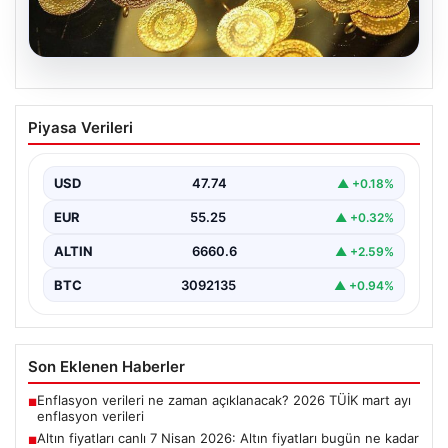
06.08.2026
Altın fiyatları canlı 7 Nisan 2026: Altın
Piyasa Verileri
fiyatları bugün ne kadar oldu?
{ "title": "7 Nisan 2026 Güncel Altın Fiyatları ve Analizi",
"content": "Altın piyasası, uluslararası…
USD
47.74
▲ +0.18%
EUR
55.25
▲ +0.32%
ALTIN
6660.6
▲ +2.59%
BTC
3092135
▲ +0.94%
Son Eklenen Haberler
Enflasyon verileri ne zaman açıklanacak? 2026 TÜİK mart ayı
■
enflasyon verileri
Altın fiyatları canlı 7 Nisan 2026: Altın fiyatları bugün ne kadar
■