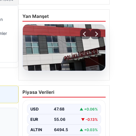
Yan Manşet
an
nler
05.08.2026
Osmaniye’de fabrikada
Piyasa Verileri
yangın: 2 işçi hayatını
kaybetti
USD
47.68
▲ +0.06%
EUR
55.06
▼ -0.13%
ALTIN
6494.5
▲ +0.03%