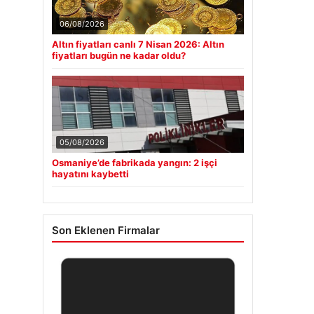
06/08/2026
Altın fiyatları canlı 7 Nisan 2026: Altın
fiyatları bugün ne kadar oldu?
05/08/2026
Osmaniye’de fabrikada yangın: 2 işçi
hayatını kaybetti
Son Eklenen Firmalar