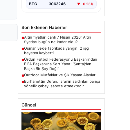
BTC
3063246
▼ -0.23%
Son Eklenen Haberler
Altın fiyatları canlı 7 Nisan 2026: Altın
■
fiyatları bugün ne kadar oldu?
Osmaniye’de fabrikada yangın: 2 işçi
■
hayatını kaybetti
Ürdün Futbol Federasyonu Başkanı’ndan
■
FIFA Başkanı’na Sert Yanıt: ‘Şantajdan
Başka Bir Şey Değil’
Outdoor Mutfaklar ve Şık Yaşam Alanları
■
Burhanettin Duran: İsrail’in saldırıları barışa
■
yönelik çabayı sabote etmektedir
Güncel