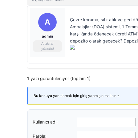
Çevre koruma, sıfır atık ve geri
A
Ambalajlar (DOA) sistemi, 1 Temmu
karşılığında ödenecek ücreti ATM’
admin
depozito olarak geçecek? Depozit
Anahtar
yönetici
1 yazı görüntüleniyor (toplam 1)
Bu konuyu yanıtlamak için giriş yapmış olmalısınız.
Kullanıcı adı:
Parola: