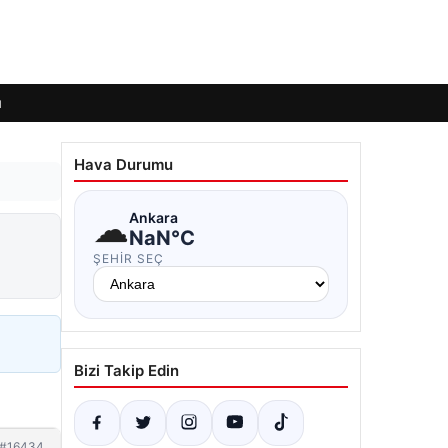
ı
Hava Durumu
☁
Ankara
NaN°C
ŞEHIR SEÇ
Bizi Takip Edin
#16434