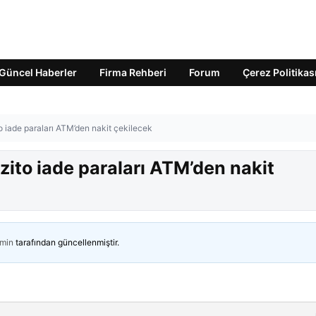
Güncel Haberler
Firma Rehberi
Forum
Çerez Politikas
 iade paraları ATM’den nakit çekilecek
ito iade paraları ATM’den nakit
min
tarafından güncellenmiştir.