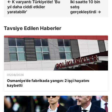
← K varyantı Türkiye’de! ‘Bu
İki saatte 10 bin
yıl daha ciddi etkiler
satış
yaratabilir’
gerçekleştirdi →
Tavsiye Edilen Haberler
05/08/2026
Osmaniye’de fabrikada yangın: 2 işçi hayatını
kaybetti