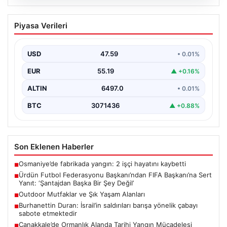
04.08.2026
Ürdün Futbol Federasyonu
Piyasa Verileri
Başkanı’ndan FIFA Başkanı’na Sert
Yanıt: ‘Şantajdan Başka Bir Şey Değil’
USD
47.59
• 0.01%
Ürdün Futbol Federasyonu (JFA) Başkanı Ali Bin Al-
Hussein, FIFA’nın son gelişmeleri ve alınan kararlar…
EUR
55.19
▲ +0.16%
ALTIN
6497.0
• 0.01%
BTC
3071436
▲ +0.88%
Son Eklenen Haberler
Osmaniye’de fabrikada yangın: 2 işçi hayatını kaybetti
■
Ürdün Futbol Federasyonu Başkanı’ndan FIFA Başkanı’na Sert
■
Yanıt: ‘Şantajdan Başka Bir Şey Değil’
Outdoor Mutfaklar ve Şık Yaşam Alanları
■
Burhanettin Duran: İsrail’in saldırıları barışa yönelik çabayı
■
sabote etmektedir
Çanakkale’de Ormanlık Alanda Tarihi Yangın Mücadelesi
■