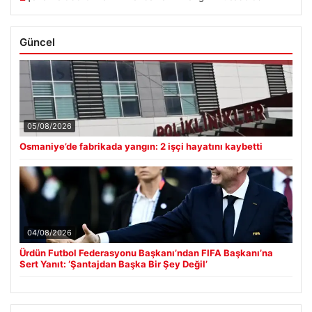
Güncel
05/08/2026
Osmaniye’de fabrikada yangın: 2 işçi hayatını kaybetti
04/08/2026
Ürdün Futbol Federasyonu Başkanı’ndan FIFA Başkanı’na
Sert Yanıt: ‘Şantajdan Başka Bir Şey Değil’