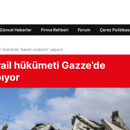
Güncel Haberler
Firma Rehberi
Forum
Çerez Politikas
meti Gazze’de “kasıtlı soykırım” yapıyor
 İsrail hükümeti Gazze’de
pıyor