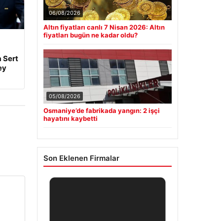
06/08/2026
Altın fiyatları canlı 7 Nisan 2026: Altın
fiyatları bugün ne kadar oldu?
 Sert
ey
05/08/2026
Osmaniye’de fabrikada yangın: 2 işçi
hayatını kaybetti
Son Eklenen Firmalar