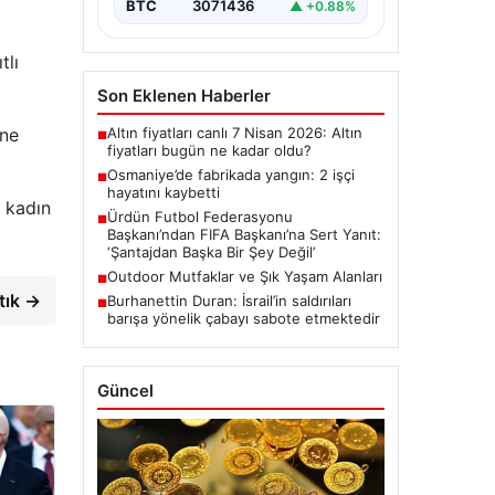
BTC
3071436
▲ +0.88%
tlı
Son Eklenen Haberler
Altın fiyatları canlı 7 Nisan 2026: Altın
ane
■
fiyatları bugün ne kadar oldu?
Osmaniye’de fabrikada yangın: 2 işçi
■
hayatını kaybetti
i kadın
Ürdün Futbol Federasyonu
■
Başkanı’ndan FIFA Başkanı’na Sert Yanıt:
‘Şantajdan Başka Bir Şey Değil’
Outdoor Mutfaklar ve Şık Yaşam Alanları
■
tık →
Burhanettin Duran: İsrail’in saldırıları
■
barışa yönelik çabayı sabote etmektedir
Güncel