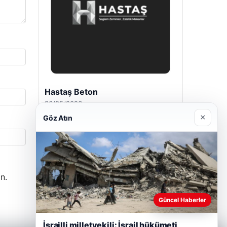
Enes Kaplan Avukatlık Bürosu
28/04/2026
×
Göz Atın
n.
Güncel Haberler
İsrailli milletvekili: İsrail hükümeti