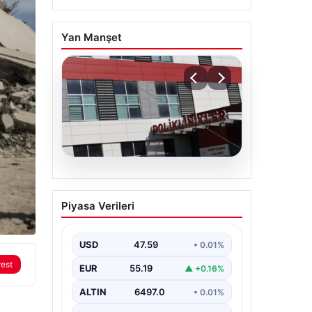
Yan Manşet
05.08.2026
Osmaniye’de fabrikada
Piyasa Verileri
yangın: 2 işçi hayatını
kaybetti
USD
47.59
• 0.01%
rest
EUR
55.19
▲ +0.16%
ALTIN
6497.0
• 0.01%