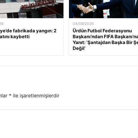
26
04/08/2026
e’de fabrikada yangın: 2
Ürdün Futbol Federasyonu
atını kaybetti
Başkanı’ndan FIFA Başkanı’na
Yanıt: ‘Şantajdan Başka Bir Ş
Değil’
nlar
*
ile işaretlenmişlerdir