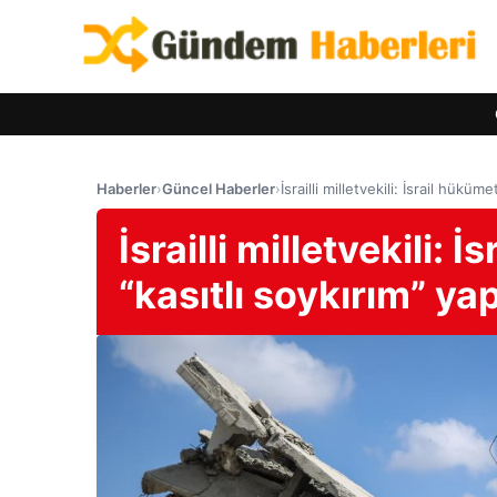
Haberler
›
Güncel Haberler
›
İsrailli milletvekili: İsrail hükü
İsrailli milletvekili:
“kasıtlı soykırım” ya