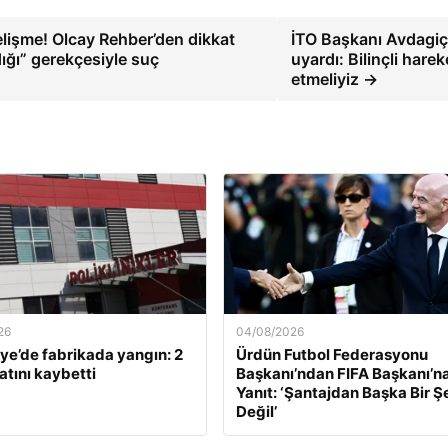
lişme! Olcay Rehber’den dikkat
İTO Başkanı Avdagi
dığı” gerekçesiyle suç
uyardı: Bilinçli harek
etmeliyiz →
26
04/08/2026
e’de fabrikada yangın: 2
Ürdün Futbol Federasyonu
atını kaybetti
Başkanı’ndan FIFA Başkanı’na
Yanıt: ‘Şantajdan Başka Bir Ş
Değil’