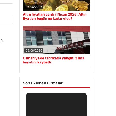
06/08/2026
Altın fiyatları canlı 7 Nisan 2026: Altın
fiyatları bugün ne kadar oldu?
n.
05/08/2026
Osmaniye’de fabrikada yangın: 2 işçi
hayatını kaybetti
Son Eklenen Firmalar