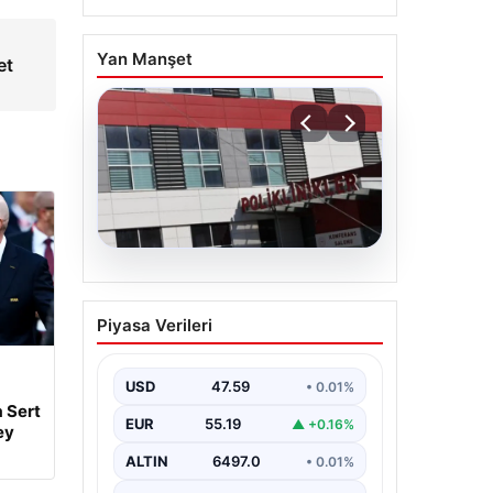
ç
Yan Manşet
et
05.08.2026
Osmaniye’de fabrikada
Piyasa Verileri
yangın: 2 işçi hayatını
kaybetti
USD
47.59
• 0.01%
 Sert
EUR
55.19
▲ +0.16%
ey
ALTIN
6497.0
• 0.01%