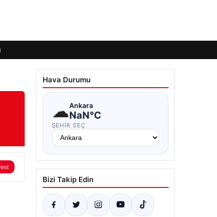
ı
Hava Durumu
☁
Ankara
NaN°C
ŞEHIR SEÇ
rest
Bizi Takip Edin