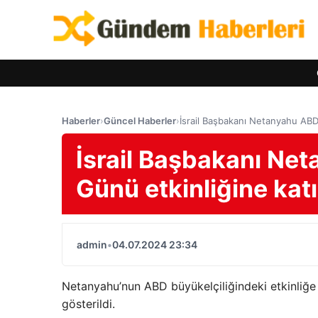
Haberler
›
Güncel Haberler
›
İsrail Başbakanı Netanyahu ABD
İsrail Başbakanı Ne
Günü etkinliğine ka
admin
•
04.07.2024 23:34
Netanyahu’nun ABD büyükelçiliğindeki etkinliğ
gösterildi.