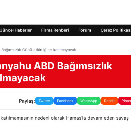
Güncel Haberler
Firma Rehberi
Forum
Çerez Politikas
 Bağımsızlık Günü etkinliğine katılmayacak
tanyahu ABD Bağımsızlık
tılmayacak
Paylaş:
Twitter
Facebook
WhatsApp
Reddit
Pinte
e katılmamasının nedeni olarak Hamas’la devam eden savaş