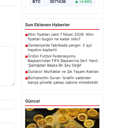
BTC
3071436
▲ +0.88%
Son Eklenen Haberler
Altın fiyatları canlı 7 Nisan 2026: Altın
■
fiyatları bugün ne kadar oldu?
Osmaniye’de fabrikada yangın: 2 işçi
■
hayatını kaybetti
Ürdün Futbol Federasyonu
■
Başkanı’ndan FIFA Başkanı’na Sert Yanıt:
‘Şantajdan Başka Bir Şey Değil’
Outdoor Mutfaklar ve Şık Yaşam Alanları
■
Burhanettin Duran: İsrail’in saldırıları
■
barışa yönelik çabayı sabote etmektedir
Güncel