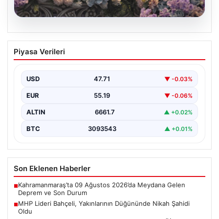
08.08.2026
MHP Lideri Bahçeli, Yakınlarının
Piyasa Verileri
Düğününde Nikah Şahidi Oldu
Milliyetçi Hareket Partisi (MHP) Genel Başkanı Devlet
Bahçeli, yakınlarının önemli anlarından birine tanıklık
USD
47.71
▼ -0.03%
etmek…
EUR
55.19
▼ -0.06%
ALTIN
6661.7
▲ +0.02%
BTC
3093543
▲ +0.01%
Son Eklenen Haberler
Kahramanmaraş’ta 09 Ağustos 2026’da Meydana Gelen
■
Deprem ve Son Durum
MHP Lideri Bahçeli, Yakınlarının Düğününde Nikah Şahidi
■
Oldu