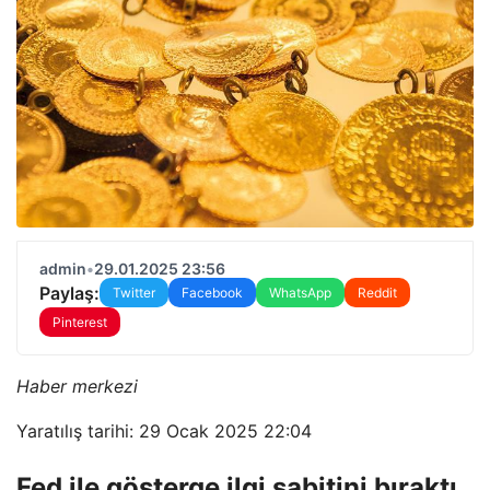
admin
•
29.01.2025 23:56
Paylaş:
Twitter
Facebook
WhatsApp
Reddit
Pinterest
Haber merkezi
Yaratılış tarihi: 29 Ocak 2025 22:04
Fed ile gösterge ilgi sabitini bıraktı,