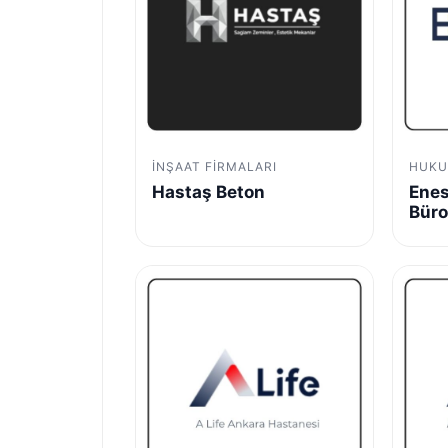
İNŞAAT FIRMALARI
HUKU
Hastaş Beton
Enes
Bür