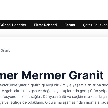
Güncel Haberler
Firma Rehberi
Forum
Çerez Politikas
Granit
mer Mermer Granit
ektöründe yılların getirdiği bilgi birikimiyle yaşam alanlarına d
 tezgah, akrilik tezgah ve doğal taş gruplarında geniş ürün yelp
rofesyonel hizmet sağlar. Dünyaca ünlü ve seçkin markalarla çal
lığa ve işçiliğe de odaklanır. Ölçü alma aşamasından montaja kad