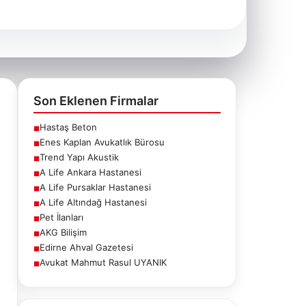
Son Eklenen Firmalar
Hastaş Beton
■
Enes Kaplan Avukatlık Bürosu
■
Trend Yapı Akustik
■
A Life Ankara Hastanesi
■
A Life Pursaklar Hastanesi
■
A Life Altındağ Hastanesi
■
Pet İlanları
■
AKG Bilişim
■
Edirne Ahval Gazetesi
■
Avukat Mahmut Rasul UYANIK
■