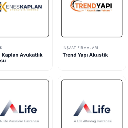
K
İNŞAAT FIRMALARI
 Kaplan Avukatlık
Trend Yapı Akustik
osu