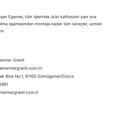
şan Egemer, tüm işlerinde ürün kalitesinin yanı sıra
çü alma aşamasından montaja kadar tüm süreçler, uzman
ır.
ermer Granit
gemermergranit.com.tr/
k Bina No:1, 81100 Gümüşpınar/Düzce
6981
mermergranit.com.tr