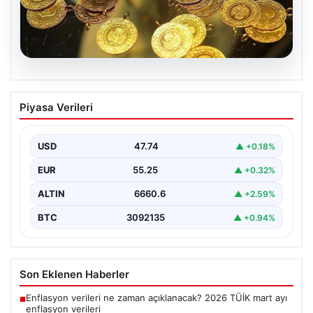
06.08.2026
Altın fiyatları canlı 7 Nisan 2026: Altın
Piyasa Verileri
fiyatları bugün ne kadar oldu?
{ “title”: “7 Nisan 2026 Güncel Altın Fiyatları ve Analizi”,
“content”: “ Altın piyasası,…
USD
47.74
▲ +0.18%
EUR
55.25
▲ +0.32%
ALTIN
6660.6
▲ +2.59%
BTC
3092135
▲ +0.94%
Son Eklenen Haberler
Enflasyon verileri ne zaman açıklanacak? 2026 TÜİK mart ayı
■
enflasyon verileri