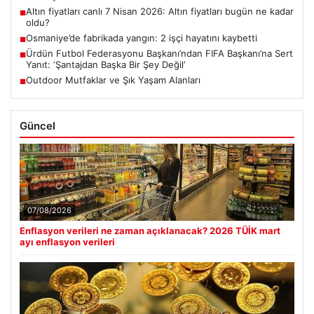
Altın fiyatları canlı 7 Nisan 2026: Altın fiyatları bugün ne kadar
■
oldu?
Osmaniye’de fabrikada yangın: 2 işçi hayatını kaybetti
■
Ürdün Futbol Federasyonu Başkanı’ndan FIFA Başkanı’na Sert
■
Yanıt: ‘Şantajdan Başka Bir Şey Değil’
Outdoor Mutfaklar ve Şık Yaşam Alanları
■
Güncel
07/08/2026
Enflasyon verileri ne zaman açıklanacak? 2026 TÜİK mart
ayı enflasyon verileri