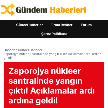
Güncel Haberler
Firma Rehberi
Forum
Çerez Politikası
Haberler
›
Güncel Haberler
›
Zaporojya nükleer santralinde yangın çıktı! Açıklamalar ardı ardına
geldi!
Zaporojya nükleer
santralinde yangın
çıktı! Açıklamalar ardı
ardına geldi!