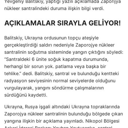
Yevgeniy Balitskiy, yaptığı yazılı açıklamada Zaporijya
nükleer santralindeki duruma ilişkin bilgi verdi.
AÇIKLAMALAR SIRAYLA GELİYOR!
Balitskiy, Ukrayna ordusunun topçu ateşiyle
gerçekleştirdiği saldırı nedeniyle Zaporojye nükleer
santralinin soğutma sisteminde yangın çıktığını söyledi:
“Santraldeki 6 ünite soğuk kapatma durumunda,
herhangi bir sorun yok. patlama veya başka bir
tehlike.” dedi. Balitskiy, santral ve bulunduğu kentteki
radyasyon seviyesinin normal seviyelerde olduğunu
vurgulayarak, yangını söndürme çalışmalarının
sürdüğünü kaydetti.
Ukrayna, Rusya işgali altındaki Ukrayna topraklarında
Zaporojya nükleer santralinin bulunduğu bölgede çıkan
yangına ilişkin bir açıklama yayınladı. Nikopol Bölgesi
Askeri İdaresi Başkanı Yevhen Yevtuşenko, santral