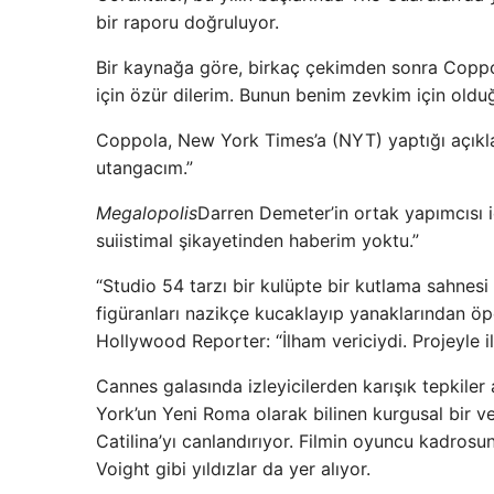
bir raporu doğruluyor.
Bir kaynağa göre, birkaç çekimden sonra Coppo
için özür dilerim. Bunun benim zevkim için olduğ
Coppola, New York Times’a (NYT) yaptığı açıklama
utangacım.”
Megalopolis
Darren Demeter’in ortak yapımcısı id
suiistimal şikayetinden haberim yoktu.”
“Studio 54 tarzı bir kulüpte bir kutlama sahnesi
figüranları nazikçe kucaklayıp yanaklarından öp
Hollywood Reporter: “İlham vericiydi. Projeyle i
Cannes galasında izleyicilerden karışık tepkile
York’un Yeni Roma olarak bilinen kurgusal bir 
Catilina’yı canlandırıyor. Filmin oyuncu kadros
Voight gibi yıldızlar da yer alıyor.