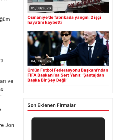
05/08/2026
Osmaniye’de fabrikada yangın: 2 işçi
tüğüm
hayatını kaybetti
ya
04/08/2026
Ürdün Futbol Federasyonu Başkanı’ndan
FIFA Başkanı’na Sert Yanıt: ‘Şantajdan
Başka Bir Şey Değil’
arı ve
he
”
Son Eklenen Firmalar
w
ve Jon