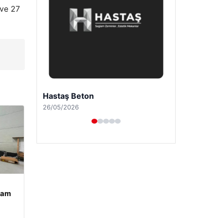
​ve 27
Enes Kaplan Avukatlık Bürosu
28/04/2026
şam