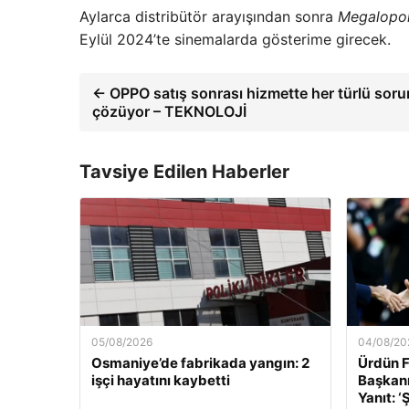
Aylarca distribütör arayışından sonra
Megalopol
Eylül 2024’te sinemalarda gösterime girecek.
← OPPO satış sonrası hizmette her türlü soru
çözüyor – TEKNOLOJİ
Tavsiye Edilen Haberler
05/08/2026
04/08/20
Osmaniye’de fabrikada yangın: 2
Ürdün F
işçi hayatını kaybetti
Başkanı
Yanıt: 