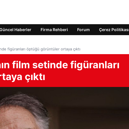
Güncel Haberler
Firma Rehberi
Forum
Çerez Politikas
de figüranları öptüğü görüntüler ortaya çıktı
 film setinde figüranları
taya çıktı