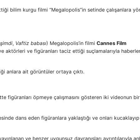
iği bilim kurgu filmi “Megalopolis”in setinde çalışanlara yö
şimdi
,
Vaftiz babası
) Megalopolis’in filmi
Cannes Film
e aktörleri ve figüranları taciz ettiği suçlamalarıyla haberle
ği anlara ait görüntüler ortaya çıktı.
tte figüranları öpmeye çalışmasını gösteren iki videonun bir
sinde dans eden figüranlara yaklaştığı ve onları kucaklayıp
yayınlanan ve benzer uygunsuz davranışları ayrıntılarıyla an