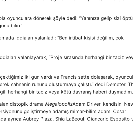
la oyunculara dönerek şöyle dedi: “Yanınıza gelip sizi öp
unu bilin.”
da iddiaları yalanladı: “Ben irtibat kişisi değilim, çok
diaları yalanlayarak, “Proje sırasında herhangi bir taciz ve
 çektiğimiz iki gün vardı ve Francis sette dolaşarak, oyuncul
erek sahnenin ruhunu oluşturmaya çalıştı.” dedi Demeter. T
lgili herhangi bir taciz veya kötü davranış haberi duymadım.
r alan distopik drama
Megalopolis
Adam Driver, kendisini Ne
versiyonunu geliştirmeye adamış mimar-bilim adamı Cesar
unda ayrıca Aubrey Plaza, Shia LaBeouf, Giancarlo Esposito 