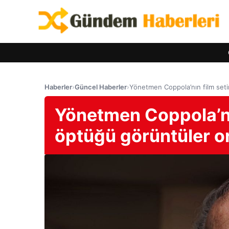
Haberler
›
Güncel Haberler
›
Yönetmen Coppola’nın film setin
Yönetmen Coppola’nın
öptüğü görüntüler or