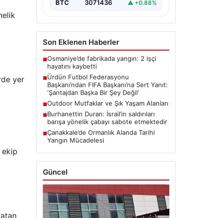
BTC
3071436
▲ +0.88%
FIFA’nın son gelişmeleri ve alınan
kararlar…
nelik
Son Eklenen Haberler
Osmaniye’de fabrikada yangın: 2 işçi
■
hayatını kaybetti
Ürdün Futbol Federasyonu
rde yer
■
Başkanı’ndan FIFA Başkanı’na Sert Yanıt:
‘Şantajdan Başka Bir Şey Değil’
Outdoor Mutfaklar ve Şık Yaşam Alanları
■
Burhanettin Duran: İsrail’in saldırıları
■
barışa yönelik çabayı sabote etmektedir
Çanakkale’de Ormanlık Alanda Tarihi
■
Yangın Mücadelesi
 ekip
Güncel
latan