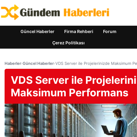
Güncel Haberler
Firma Rehberi
Forum
Çerez Politikası
Haberler
›
Güncel Haberler
›
VDS Server ile Projelerinizde Maksimum P
VDS Server ile Projelerin
Maksimum Performans