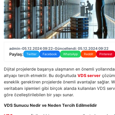
admin
•
05.12.2024 09:22
•
Güncellendi: 05.12.2024 09:22
Paylaş:
Twitter
Facebook
WhatsApp
Reddit
Pinterest
Dijital projelerde başarıya ulaşmanın en önemli yollarından
altyapı tercih etmektir. Bu doğrultuda
VDS server
çözümle
esneklik gerektiren projelerde önemli avantajlar sağlar. W
veritabanı işlemleri gibi birçok alanda kullanılan VDS server
göre özelleştirilebilen bir yapı sunar.
VDS Sunucu Nedir ve Neden Tercih Edilmelidir