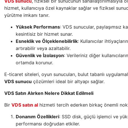
VDS sunucu
, fiziksel bir sunucunun sanallaştırılmasıyla o
hizmet, kullanıcıya özel kaynaklar sağlar ve fiziksel sun
yürütme imkanı tanır.
Yüksek Performans
: VDS sunucular, paylaşımsız ka
kesintisiz bir hizmet sunar.
Esneklik ve Ölçeklenebilirlik
: Kullanıcılar ihtiyaçla
artırabilir veya azaltabilir.
Güvenlik ve İzolasyon
: Verileriniz diğer kullanıcılar
ortamda korunur.
E-ticaret siteleri, oyun sunucuları, bulut tabanlı uygulama
VDS sunucu
çözümleri ideal bir altyapı sağlar.
VDS Satın Alırken Nelere Dikkat Edilmeli
Bir
VDS satın al
hizmeti tercih ederken birkaç önemli nokt
Donanım Özellikleri
: SSD disk, güçlü işlemci ve yük
performansı doğrudan etkiler.