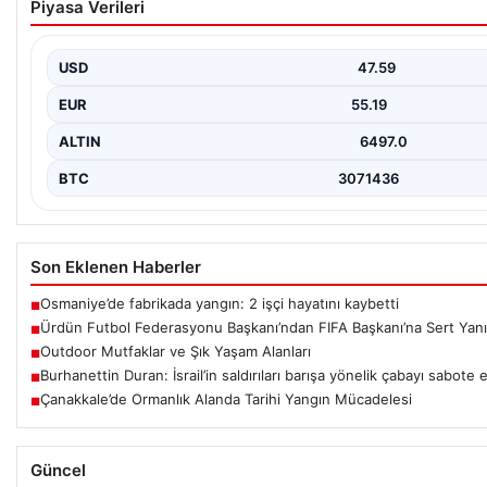
Piyasa Verileri
‘Şantajdan Başka Bir Şey Değil’
Ürdün Futbol Federasyonu (JFA) Başkanı Ali Bin Al-Hussein, FIFA
kararlar…
USD
47.59
EUR
55.19
ALTIN
6497.0
BTC
3071436
Son Eklenen Haberler
Osmaniye’de fabrikada yangın: 2 işçi hayatını kaybetti
■
Ürdün Futbol Federasyonu Başkanı’ndan FIFA Başkanı’na Sert Yanıt:
■
Outdoor Mutfaklar ve Şık Yaşam Alanları
■
Burhanettin Duran: İsrail’in saldırıları barışa yönelik çabayı sabote
■
Çanakkale’de Ormanlık Alanda Tarihi Yangın Mücadelesi
■
Güncel