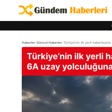
Haberler
›
Güncel Haberler
›
Türkiye’nin ilk yerli haberleşm
Türkiye’nin ilk yerl
6A uzay yolculuğuna