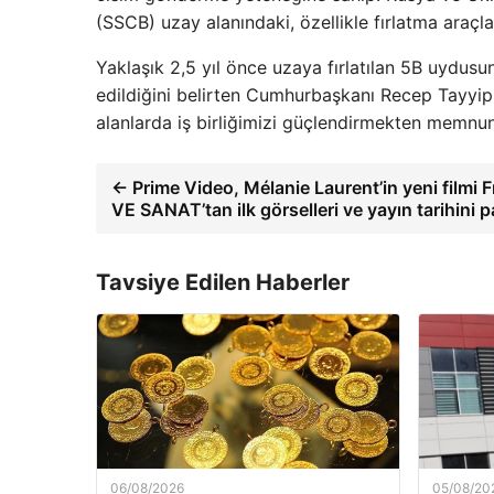
(SSCB) uzay alanındaki, özellikle fırlatma araçlar
Yaklaşık 2,5 yıl önce uzaya fırlatılan 5B uydusu
edildiğini belirten Cumhurbaşkanı Recep Tayyip
alanlarda iş birliğimizi güçlendirmekten memnu
← Prime Video, Mélanie Laurent’in yeni film
VE SANAT’tan ilk görselleri ve yayın tarihini p
Tavsiye Edilen Haberler
06/08/2026
05/08/20