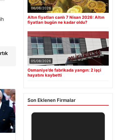
06/08/2026
Altın fiyatları canlı 7 Nisan 2026: Altın
ih
fiyatları bugün ne kadar oldu?
rtık
05/08/2026
Osmaniye’de fabrikada yangın: 2 işçi
hayatını kaybetti
Son Eklenen Firmalar