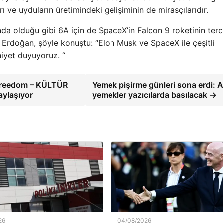
ı ve uyduların üretimindeki gelişiminin de mirasçılarıdır.
nda olduğu gibi 6A için de SpaceX’in Falcon 9 roketinin terc
 Erdoğan, şöyle konuştu: “Elon Musk ve SpaceX ile çeşitli
niyet duyuyoruz. “
i Freedom – KÜLTÜR
Yemek pişirme günleri sona erdi: A
aylaşıyor
yemekler yazıcılarda basılacak →
26
04/08/2026