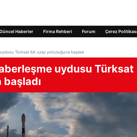
Güncel Haberler
Firma Rehberi
Forum
Çerez Politikas
e uydusu Türksat 6A uzay yolculuğuna başladı
i haberleşme uydusu Türksat
 başladı