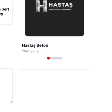
 Sert
ey
Enes Kaplan Avukatlık Bürosu
28/04/2026