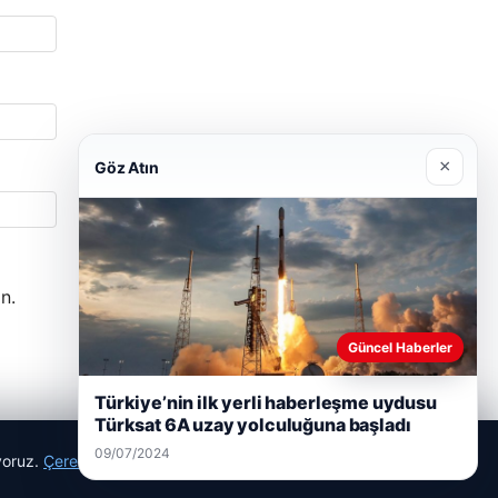
×
Göz Atın
n.
Güncel Haberler
Türkiye’nin ilk yerli haberleşme uydusu
Türksat 6A uzay yolculuğuna başladı
09/07/2024
ıyoruz.
Çerez Politikamız
Reddet
Kabul Et