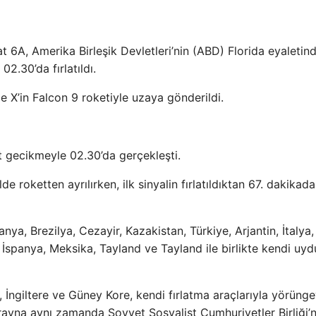
t 6A, Amerika Birleşik Devletleri’nin (ABD) Florida eyaletin
2.30’da fırlatıldı.
ce X’in Falcon 9 roketiyle uzaya gönderildi.
at gecikmeyle 02.30’da gerçekleşti.
de roketten ayrılırken, ilk sinyalin fırlatıldıktan 67. dakikada
nya, Brezilya, Cezayir, Kazakistan, Türkiye, Arjantin, İtalya,
r, İspanya, Meksika, Tayland ve Tayland ile birlikte kendi uy
a, İngiltere ve Güney Kore, kendi fırlatma araçlarıyla yörüng
yna aynı zamanda Sovyet Sosyalist Cumhuriyetler Birliği’n