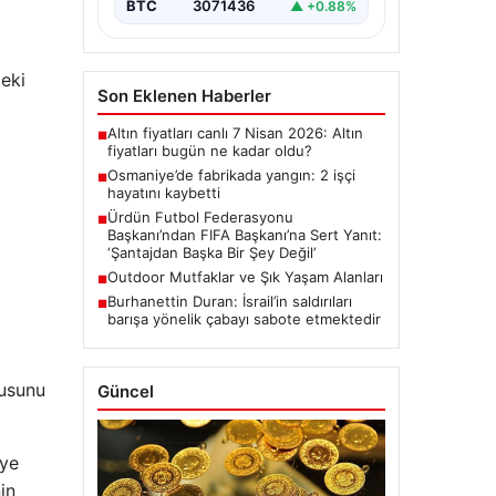
BTC
3071436
▲ +0.88%
deki
Son Eklenen Haberler
Altın fiyatları canlı 7 Nisan 2026: Altın
■
fiyatları bugün ne kadar oldu?
Osmaniye’de fabrikada yangın: 2 işçi
■
hayatını kaybetti
Ürdün Futbol Federasyonu
■
Başkanı’ndan FIFA Başkanı’na Sert Yanıt:
‘Şantajdan Başka Bir Şey Değil’
Outdoor Mutfaklar ve Şık Yaşam Alanları
■
Burhanettin Duran: İsrail’in saldırıları
■
barışa yönelik çabayı sabote etmektedir
dusunu
Güncel
eye
in