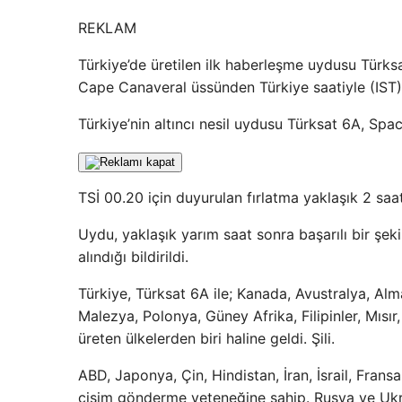
REKLAM
Türkiye’de üretilen ilk haberleşme uydusu Türksa
Cape Canaveral üssünden Türkiye saatiyle (IST) 0
Türkiye’nin altıncı nesil uydusu Türksat 6A, Spa
TSİ 00.20 için duyurulan fırlatma yaklaşık 2 sa
Uydu, yaklaşık yarım saat sonra başarılı bir şekil
alındığı bildirildi.
Türkiye, Türksat 6A ile; Kanada, Avustralya, Alma
Malezya, Polonya, Güney Afrika, Filipinler, Mısı
üreten ülkelerden biri haline geldi. Şili.
ABD, Japonya, Çin, Hindistan, İran, İsrail, Frans
cisim gönderme yeteneğine sahip. Rusya ve Ukra