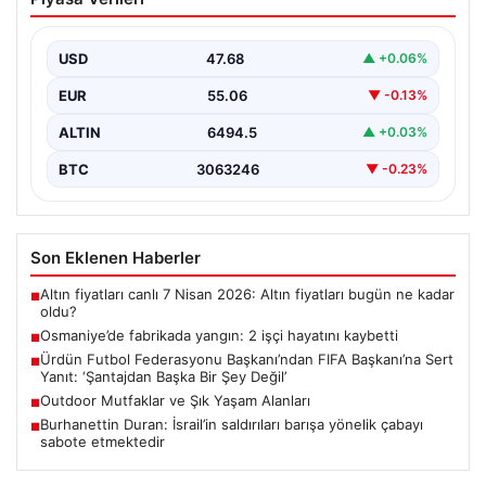
hayatını kaybetti
USD
47.68
▲ +0.06%
EUR
55.06
▼ -0.13%
ALTIN
6494.5
▲ +0.03%
BTC
3063246
▼ -0.23%
Son Eklenen Haberler
Altın fiyatları canlı 7 Nisan 2026: Altın fiyatları bugün ne kadar
■
oldu?
Osmaniye’de fabrikada yangın: 2 işçi hayatını kaybetti
■
Ürdün Futbol Federasyonu Başkanı’ndan FIFA Başkanı’na Sert
■
Yanıt: ‘Şantajdan Başka Bir Şey Değil’
Outdoor Mutfaklar ve Şık Yaşam Alanları
■
Burhanettin Duran: İsrail’in saldırıları barışa yönelik çabayı
■
sabote etmektedir