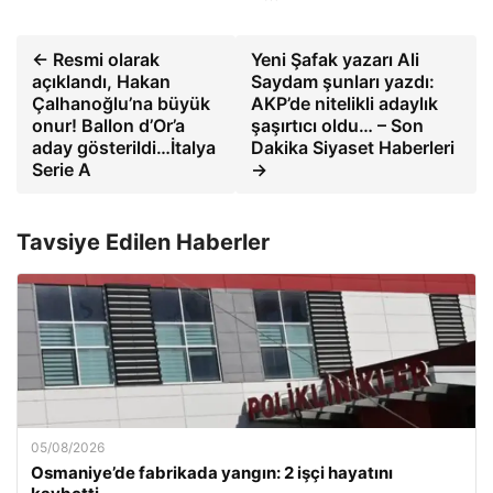
← Resmi olarak
Yeni Şafak yazarı Ali
açıklandı, Hakan
Saydam şunları yazdı:
Çalhanoğlu’na büyük
AKP’de nitelikli adaylık
onur! Ballon d’Or’a
şaşırtıcı oldu… – Son
aday gösterildi…İtalya
Dakika Siyaset Haberleri
Serie A
→
Tavsiye Edilen Haberler
05/08/2026
Osmaniye’de fabrikada yangın: 2 işçi hayatını