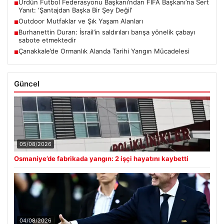
Ürdün Futbol Federasyonu Başkanı’ndan FIFA Başkanı’na Sert
■
Yanıt: ‘Şantajdan Başka Bir Şey Değil’
Outdoor Mutfaklar ve Şık Yaşam Alanları
■
Burhanettin Duran: İsrail’in saldırıları barışa yönelik çabayı
■
sabote etmektedir
Çanakkale’de Ormanlık Alanda Tarihi Yangın Mücadelesi
■
Güncel
05/08/2026
Osmaniye’de fabrikada yangın: 2 işçi hayatını kaybetti
04/08/2026