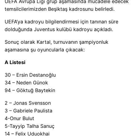
UEFA Avrupa Ligi grup aşamasında mücadele edecek
temsilcilerimizden Beşiktaş kadrosunu belirledi.
UEFA’ya kadroyu bilgilendirmesi için tanınan süre
dolduğunda Juventus kulübü kadroyu açıkladı.
Sonuç olarak Kartal, turnuvanın şampiyonluk
aşamasına şu oyuncularla çıkacak:
A Listesi
30 – Ersin Destanoğlu
34 – Neden Günok
94 – Göktuğ Baytekin
2 – Jonas Svensson
3 – Gabriele Paulista
4-Onur Bulut
5-Tayyip Talha Sanuç
14 – Felix Uduokhai