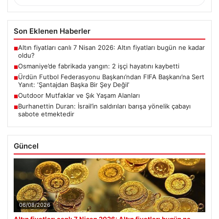
Son Eklenen Haberler
Altın fiyatları canlı 7 Nisan 2026: Altın fiyatları bugün ne kadar
■
oldu?
Osmaniye’de fabrikada yangın: 2 işçi hayatını kaybetti
■
Ürdün Futbol Federasyonu Başkanı’ndan FIFA Başkanı’na Sert
■
Yanıt: ‘Şantajdan Başka Bir Şey Değil’
Outdoor Mutfaklar ve Şık Yaşam Alanları
■
Burhanettin Duran: İsrail’in saldırıları barışa yönelik çabayı
■
sabote etmektedir
Güncel
06/08/2026