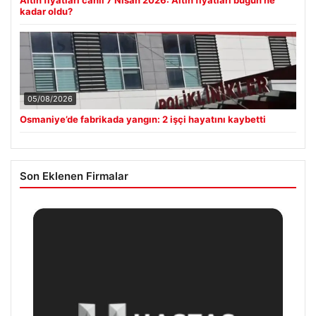
Altın fiyatları canlı 7 Nisan 2026: Altın fiyatları bugün ne
kadar oldu?
05/08/2026
Osmaniye’de fabrikada yangın: 2 işçi hayatını kaybetti
Son Eklenen Firmalar