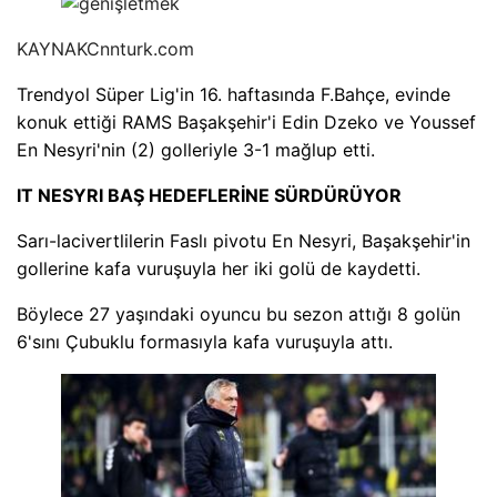
KAYNAK
Cnnturk.com
Trendyol Süper Lig'in 16. haftasında F.Bahçe, evinde
konuk ettiği RAMS Başakşehir'i Edin Dzeko ve Youssef
En Nesyri'nin (2) golleriyle 3-1 mağlup etti.
IT NESYRI BAŞ HEDEFLERİNE SÜRDÜRÜYOR
Sarı-lacivertlilerin Faslı pivotu En Nesyri, Başakşehir'in
gollerine kafa vuruşuyla her iki golü de kaydetti.
Böylece 27 yaşındaki oyuncu bu sezon attığı 8 golün
6'sını Çubuklu formasıyla kafa vuruşuyla attı.