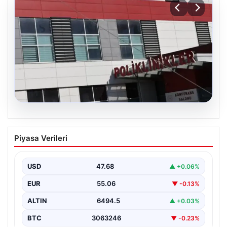
05.08.2026
Osmaniye’de fabrikada yangın: 2 işçi
Piyasa Verileri
hayatını kaybetti
USD
47.68
▲ +0.06%
EUR
55.06
▼ -0.13%
ALTIN
6494.5
▲ +0.03%
BTC
3063246
▼ -0.23%