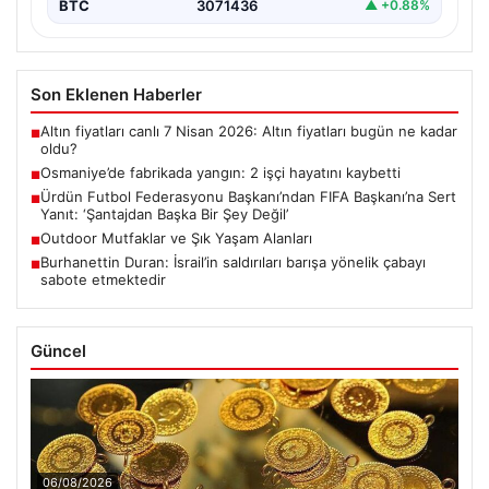
BTC
3071436
▲ +0.88%
Son Eklenen Haberler
Altın fiyatları canlı 7 Nisan 2026: Altın fiyatları bugün ne kadar
■
oldu?
Osmaniye’de fabrikada yangın: 2 işçi hayatını kaybetti
■
Ürdün Futbol Federasyonu Başkanı’ndan FIFA Başkanı’na Sert
■
Yanıt: ‘Şantajdan Başka Bir Şey Değil’
Outdoor Mutfaklar ve Şık Yaşam Alanları
■
Burhanettin Duran: İsrail’in saldırıları barışa yönelik çabayı
■
sabote etmektedir
Güncel
06/08/2026