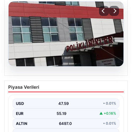
05.08.2026
Osmaniye’de fabrikada yangın: 2 işçi
Piyasa Verileri
hayatını kaybetti
USD
47.59
• 0.01%
EUR
55.19
▲ +0.16%
ALTIN
6497.0
• 0.01%