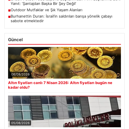
Yanıt: ‘Şantajdan Başka Bir Şey Değil’
Outdoor Mutfaklar ve Şık Yaşam Alanları
■
Burhanettin Duran: İsrail’in saldırıları barışa yönelik çabayı
■
sabote etmektedir
Güncel
06/08/2026
Altın fiyatları canlı 7 Nisan 2026: Altın fiyatları bugün ne
kadar oldu?
05/08/2026