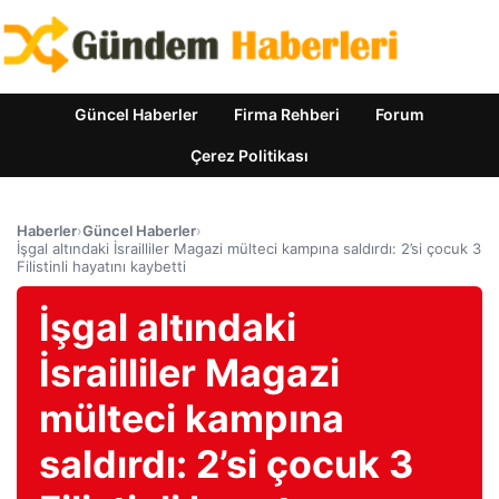
Güncel Haberler
Firma Rehberi
Forum
Çerez Politikası
Haberler
›
Güncel Haberler
›
İşgal altındaki İsrailliler Magazi mülteci kampına saldırdı: 2’si çocuk 3
Filistinli hayatını kaybetti
İşgal altındaki
İsrailliler Magazi
mülteci kampına
saldırdı: 2’si çocuk 3