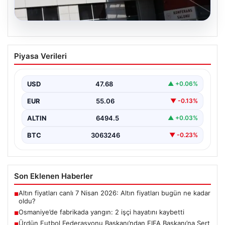
05.08.2026
Osmaniye’de fabrikada yangın: 2 işçi
Piyasa Verileri
hayatını kaybetti
USD
47.68
▲ +0.06%
EUR
55.06
▼ -0.13%
ALTIN
6494.5
▲ +0.03%
BTC
3063246
▼ -0.23%
Son Eklenen Haberler
Altın fiyatları canlı 7 Nisan 2026: Altın fiyatları bugün ne kadar
■
oldu?
Osmaniye’de fabrikada yangın: 2 işçi hayatını kaybetti
■
Ürdün Futbol Federasyonu Başkanı’ndan FIFA Başkanı’na Sert
■