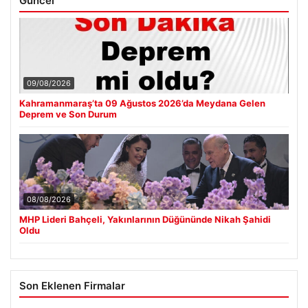
Güncel
09/08/2026
Kahramanmaraş’ta 09 Ağustos 2026’da Meydana Gelen
Deprem ve Son Durum
08/08/2026
MHP Lideri Bahçeli, Yakınlarının Düğününde Nikah Şahidi
Oldu
Son Eklenen Firmalar