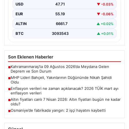
Bahçeli, yakınlarının önemli anlarından birine tanıklık
USD
47.71
▼ -0.03%
etmek…
EUR
55.19
▼ -0.06%
ALTIN
6661.7
▲ +0.02%
BTC
3093543
▲ +0.01%
Son Eklenen Haberler
Kahramanmaraş’ta 09 Ağustos 2026’da Meydana Gelen
■
Deprem ve Son Durum
MHP Lideri Bahçeli, Yakınlarının Düğününde Nikah Şahidi
■
Oldu
Enflasyon verileri ne zaman açıklanacak? 2026 TÜİK mart ayı
■
enflasyon verileri
Altın fiyatları canlı 7 Nisan 2026: Altın fiyatları bugün ne kadar
■
oldu?
Osmaniye’de fabrikada yangın: 2 işçi hayatını kaybetti
■