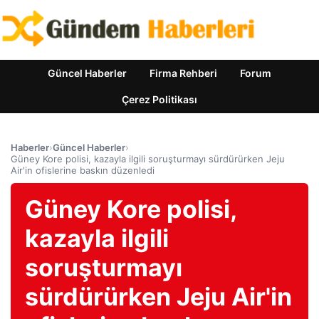
Güncel Haberler
Firma Rehberi
Forum
Çerez Politikası
Haberler
›
Güncel Haberler
›
Güney Kore polisi, kazayla ilgili soruşturmayı sürdürürken Jeju
Air'in ofislerine baskın düzenledi
Güney Kore polisi,
kazayla ilgili
soruşturmayı
sürdürürken Jeju Air'in