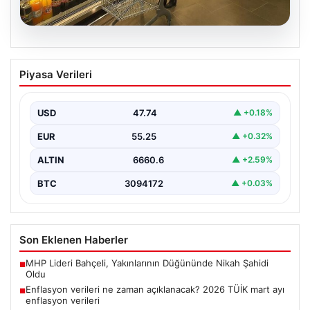
07.08.2026
Enflasyon verileri ne zaman
Piyasa Verileri
açıklanacak? 2026 TÜİK mart ayı
enflasyon verileri
USD
47.74
▲ +0.18%
EUR
55.25
▲ +0.32%
ALTIN
6660.6
▲ +2.59%
BTC
3094172
▲ +0.03%
Son Eklenen Haberler
MHP Lideri Bahçeli, Yakınlarının Düğününde Nikah Şahidi
■
Oldu
Enflasyon verileri ne zaman açıklanacak? 2026 TÜİK mart ayı
■
enflasyon verileri