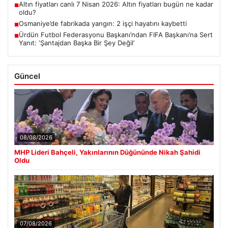
Altın fiyatları canlı 7 Nisan 2026: Altın fiyatları bugün ne kadar
■
oldu?
Osmaniye’de fabrikada yangın: 2 işçi hayatını kaybetti
■
Ürdün Futbol Federasyonu Başkanı’ndan FIFA Başkanı’na Sert
■
Yanıt: ‘Şantajdan Başka Bir Şey Değil’
Güncel
08/08/2026
MHP Lideri Bahçeli, Yakınlarının Düğününde Nikah Şahidi
Oldu
07/08/2026