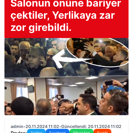
Salonun önüne bariyer
çektiler, Yerlikaya zar
zor girebildi.
admin
•
20.11.2024 11:02
•
Güncellendi: 20.11.2024 11:02
Paylaş:
Twitter
Facebook
WhatsApp
Reddit