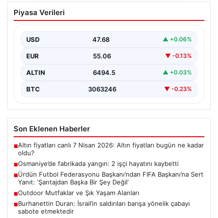
Osmaniye’de fabrikada yangın: 2 işçi
Piyasa Verileri
hayatını kaybetti
USD
47.68
▲ +0.06%
EUR
55.06
▼ -0.13%
ALTIN
6494.5
▲ +0.03%
BTC
3063246
▼ -0.23%
Son Eklenen Haberler
Altın fiyatları canlı 7 Nisan 2026: Altın fiyatları bugün ne kadar
■
oldu?
Osmaniye’de fabrikada yangın: 2 işçi hayatını kaybetti
■
Ürdün Futbol Federasyonu Başkanı’ndan FIFA Başkanı’na Sert
■
Yanıt: ‘Şantajdan Başka Bir Şey Değil’
Outdoor Mutfaklar ve Şık Yaşam Alanları
■
Burhanettin Duran: İsrail’in saldırıları barışa yönelik çabayı
■
sabote etmektedir