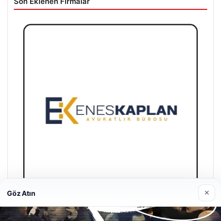
Son Eklenen Firmalar
×
Göz Atın
Enes Kaplan Avukatlık Bürosu