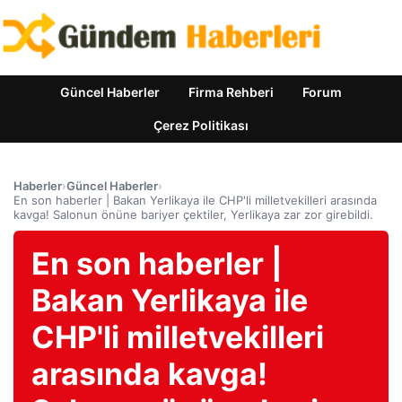
Güncel Haberler
Firma Rehberi
Forum
Çerez Politikası
Haberler
›
Güncel Haberler
›
En son haberler | Bakan Yerlikaya ile CHP'li milletvekilleri arasında
kavga! Salonun önüne bariyer çektiler, Yerlikaya zar zor girebildi.
En son haberler |
Bakan Yerlikaya ile
CHP'li milletvekilleri
arasında kavga!