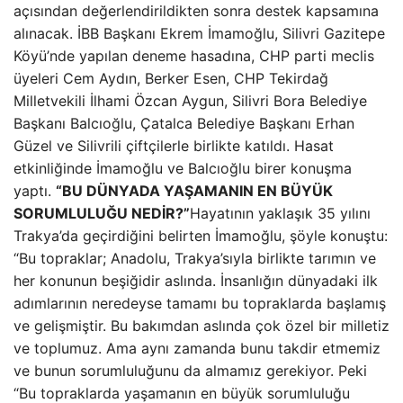
açısından değerlendirildikten sonra destek kapsamına
alınacak. İBB Başkanı Ekrem İmamoğlu, Silivri Gazitepe
Köyü’nde yapılan deneme hasadına, CHP parti meclis
üyeleri Cem Aydın, Berker Esen, CHP Tekirdağ
Milletvekili İlhami Özcan Aygun, Silivri Bora Belediye
Başkanı Balcıoğlu, Çatalca Belediye Başkanı Erhan
Güzel ve Silivrili çiftçilerle birlikte katıldı. Hasat
etkinliğinde İmamoğlu ve Balcıoğlu birer konuşma
yaptı.
“BU DÜNYADA YAŞAMANIN EN BÜYÜK
SORUMLULUĞU NEDİR?”
Hayatının yaklaşık 35 yılını
Trakya’da geçirdiğini belirten İmamoğlu, şöyle konuştu:
“Bu topraklar; Anadolu, Trakya’sıyla birlikte tarımın ve
her konunun beşiğidir aslında. İnsanlığın dünyadaki ilk
adımlarının neredeyse tamamı bu topraklarda başlamış
ve gelişmiştir. Bu bakımdan aslında çok özel bir milletiz
ve toplumuz. Ama aynı zamanda bunu takdir etmemiz
ve bunun sorumluluğunu da almamız gerekiyor. Peki
“Bu topraklarda yaşamanın en büyük sorumluluğu