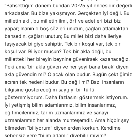
“Bahsettiğim dönem bundan 20-25 yıl öncesidir değerli
arkadaşlar. Bu bize yakışmıyor. Gerçekten iyi değil. Bu
milletin aklı, bu milletin ilmi, örf ve adetleri bizi biz
yapar; İnanın o boş sözleri unutun, çağları atlamaktan
bahsedin, çağları unutun; Bu millet bizi daha ileriye
taşıyacak bilgiye sahiptir. Tek bir koşul var, tek bir
koşul var. Biliyor musun? Tek bir akla değil, bu
milletteki her bireyin beynine güvenirsek kazanacağız.
Peki ama ‘bir akla güven ve her şeyi bana bırak’ diyen
akla güvendin mi? Olacak olan budur. Bugün çektiğimiz
acının tek nedeni budur. Bu değil mi? Bazı insanların
bilgisine göstereceğim saygıyı bir türlü
gösteremiyorum. Daha fazlasını göstermek istiyorum.
İyi yetişmiş bilim adamlarımız, bilim insanlarımız,
eğitimcilerimiz, tarım uzmanlarımız ve sanayi
uzmanlarımız her alanda muhteşemdir. Ama hiçbir şey
bilmeden “biliyorum” diyenlerden korkun. Kendime
sebepsiz yere “bilim adamı” diyebilir miyim?