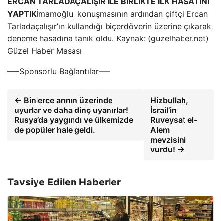
ERCAN TARLADAÇALIŞIR İLE BİRLİKTE İLK HASATINI
YAPTIK
İmamoğlu, konuşmasının ardından çiftçi Ercan
Tarladaçalışır’ın kullandığı biçerdöverin üzerine çıkarak
deneme hasadına tanık oldu. Kaynak: (guzelhaber.net)
Güzel Haber Masası
—–Sponsorlu Bağlantılar—–
← Binlerce arının üzerinde
Hizbullah,
uyurlar ve daha dinç uyanırlar!
İsrail’in
Rusya’da yaygındı ve ülkemizde
Ruveysat el-
de popüler hale geldi.
Alem
mevzisini
vurdu! →
Tavsiye Edilen Haberler