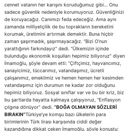
cennet vatanın her karışını koruduğumuz gibi… Onu
sadece güvenlik nedeniyle korumuyoruz. Güvenliğinizi
de koruyacağız. Canımızı feda edeceğiz. Ama aynı
zamanda milliyetçilik de bu toprakların bereketini
korumak, üretimini artırmak demektir. Buna hiçbir
zaman şaşırmadık, şaşırmayacağız. “Bizi O’nun
yarattığının farkındayız” dedi. “Ülkemizin içinde
bulunduğu ekonomik koşulları hepimiz biliyoruz” diyen
İmamoğlu, şöyle devam etti: “Çiftçimiz, hayvancımız,
sanayicimiz, tüccarımız, vatandaşımız, ücretli
çalışanımız, emeklimiz ve hemen hemen her kesimden
vatandaşımız için durumun ne kadar zor olduğunu
hepimiz biliyoruz. Sosyal sınıflar var ve bu bir kriz, biz
bu şartlarda hayatta kalmaya çalışıyoruz, “Enflasyon
çılgına dönüyor” dedi.
“BOĞA OLMAYAN SÖZLERİ
BIRAKIN”
Türkiye’ye komşu bazı ülkelerin para
birimlerinin Türk lirası karşısında ciddi değer
kazandığına dikkat çeken İmamoğlu, şöyle konuştu: