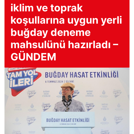
iklim ve toprak
koşullarına uygun yerli
buğday deneme
mahsulünü hazırladı –
GÜNDEM