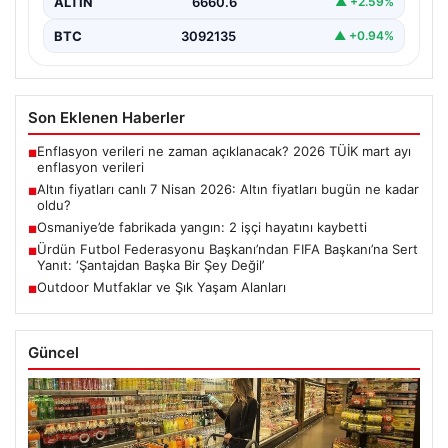
ALTIN
6660.6
▲ +2.59%
BTC
3092135
▲ +0.94%
Son Eklenen Haberler
Enflasyon verileri ne zaman açıklanacak? 2026 TÜİK mart ayı
■
enflasyon verileri
Altın fiyatları canlı 7 Nisan 2026: Altın fiyatları bugün ne kadar
■
oldu?
Osmaniye’de fabrikada yangın: 2 işçi hayatını kaybetti
■
Ürdün Futbol Federasyonu Başkanı’ndan FIFA Başkanı’na Sert
■
Yanıt: ‘Şantajdan Başka Bir Şey Değil’
Outdoor Mutfaklar ve Şık Yaşam Alanları
■
Güncel