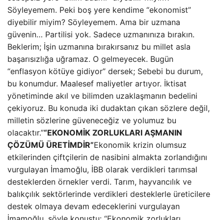
Söyleyemem. Peki boş yere kendime “ekonomist”
diyebilir miyim? Söyleyemem. Ama bir uzmana
güvenin… Partilisi yok. Sadece uzmanınıza bırakın.
Beklerim; İşin uzmanına bırakırsanız bu millet asla
başarısızlığa uğramaz. O gelmeyecek. Bugün
“enflasyon kötüye gidiyor” dersek; Sebebi bu durum,
bu konumdur. Maalesef maliyetler artıyor. İktisat
yönetiminde akıl ve bilimden uzaklaşmanın bedelini
çekiyoruz. Bu konuda iki dudaktan çıkan sözlere değil,
milletin sözlerine güveneceğiz ve yolumuz bu
olacaktır.”
“EKONOMİK ZORLUKLARI AŞMANIN
ÇÖZÜMÜ ÜRETİMDİR”
Ekonomik krizin olumsuz
etkilerinden çiftçilerin de nasibini almakta zorlandığını
vurgulayan İmamoğlu, İBB olarak verdikleri tarımsal
desteklerden örnekler verdi. Tarım, hayvancılık ve
balıkçılık sektörlerinde verdikleri desteklerle üreticilere
destek olmaya devam edeceklerini vurgulayan
İmamoğlu, şöyle konuştu: “Ekonomik zorlukları