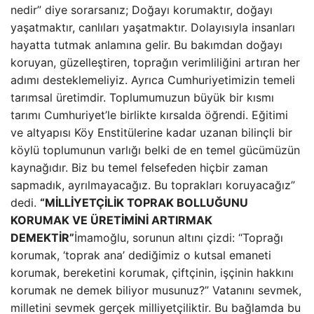
nedir” diye sorarsanız; Doğayı korumaktır, doğayı
yaşatmaktır, canlıları yaşatmaktır. Dolayısıyla insanları
hayatta tutmak anlamına gelir. Bu bakımdan doğayı
koruyan, güzelleştiren, toprağın verimliliğini artıran her
adımı desteklemeliyiz. Ayrıca Cumhuriyetimizin temeli
tarımsal üretimdir. Toplumumuzun büyük bir kısmı
tarımı Cumhuriyet’le birlikte kırsalda öğrendi. Eğitimi
ve altyapısı Köy Enstitülerine kadar uzanan bilinçli bir
köylü toplumunun varlığı belki de en temel gücümüzün
kaynağıdır. Biz bu temel felsefeden hiçbir zaman
sapmadık, ayrılmayacağız. Bu toprakları koruyacağız”
dedi.
“MİLLİYETÇİLİK TOPRAK BOLLUĞUNU
KORUMAK VE ÜRETİMİNİ ARTIRMAK
DEMEKTİR”
İmamoğlu, sorunun altını çizdi: “Toprağı
korumak, ‘toprak ana’ dediğimiz o kutsal emaneti
korumak, bereketini korumak, çiftçinin, işçinin hakkını
korumak ne demek biliyor musunuz?” Vatanını sevmek,
milletini sevmek gerçek milliyetçiliktir. Bu bağlamda bu