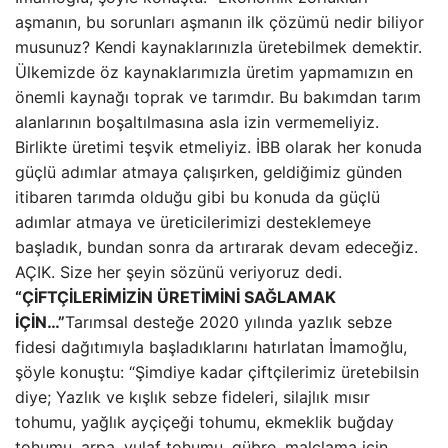
aşmanın, bu sorunları aşmanın ilk çözümü nedir biliyor
musunuz? Kendi kaynaklarınızla üretebilmek demektir.
Ülkemizde öz kaynaklarımızla üretim yapmamızın en
önemli kaynağı toprak ve tarımdır. Bu bakımdan tarım
alanlarının boşaltılmasına asla izin vermemeliyiz.
Birlikte üretimi teşvik etmeliyiz. İBB olarak her konuda
güçlü adımlar atmaya çalışırken, geldiğimiz günden
itibaren tarımda olduğu gibi bu konuda da güçlü
adımlar atmaya ve üreticilerimizi desteklemeye
başladık, bundan sonra da artırarak devam edeceğiz.
AÇIK. Size her şeyin sözünü veriyoruz dedi.
“ÇİFTÇİLERİMİZİN ÜRETİMİNİ SAĞLAMAK
İÇİN…”
Tarımsal desteğe 2020 yılında yazlık sebze
fidesi dağıtımıyla başladıklarını hatırlatan İmamoğlu,
şöyle konuştu: “Şimdiye kadar çiftçilerimiz üretebilsin
diye; Yazlık ve kışlık sebze fideleri, silajlık mısır
tohumu, yağlık ayçiçeği tohumu, ekmeklik buğday
tohumu, arpa, yulaf tohumu, gübre, malçlama için