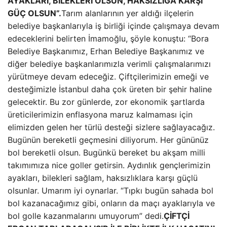
AYAKLARI, BİLEKLERİ OLSUN, HAKSIZLIĞA KARŞI
GÜÇ OLSUN”.
Tarım alanlarının yer aldığı ilçelerin
belediye başkanlarıyla iş birliği içinde çalışmaya devam
edeceklerini belirten İmamoğlu, şöyle konuştu: “Bora
Belediye Başkanımız, Erhan Belediye Başkanımız ve
diğer belediye başkanlarımızla verimli çalışmalarımızı
yürütmeye devam edeceğiz. Çiftçilerimizin emeği ve
desteğimizle İstanbul daha çok üreten bir şehir haline
gelecektir. Bu zor günlerde, zor ekonomik şartlarda
üreticilerimizin enflasyona maruz kalmaması için
elimizden gelen her türlü desteği sizlere sağlayacağız.
Bugünün bereketli geçmesini diliyorum. Her gününüz
bol bereketli olsun. Bugünkü bereket bu akşam milli
takımımıza nice goller getirsin. Aydınlık gençlerimizin
ayakları, bilekleri sağlam, haksızlıklara karşı güçlü
olsunlar. Umarım iyi oynarlar. “Tıpkı bugün sahada bol
bol kazanacağımız gibi, onların da maçı ayaklarıyla ve
bol golle kazanmalarını umuyorum” dedi.
ÇİFTÇİ