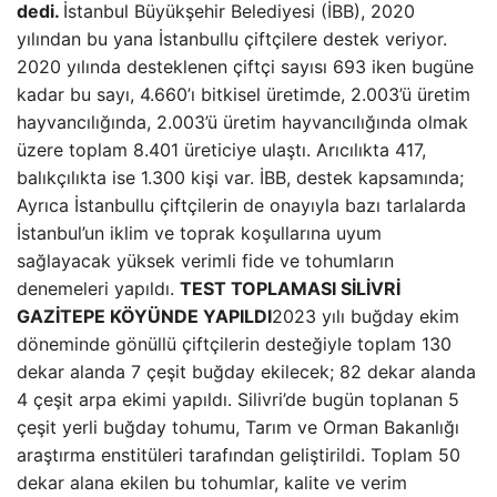
dedi.
İstanbul Büyükşehir Belediyesi (İBB), 2020
yılından bu yana İstanbullu çiftçilere destek veriyor.
2020 yılında desteklenen çiftçi sayısı 693 iken bugüne
kadar bu sayı, 4.660’ı bitkisel üretimde, 2.003’ü üretim
hayvancılığında, 2.003’ü üretim hayvancılığında olmak
üzere toplam 8.401 üreticiye ulaştı. Arıcılıkta 417,
balıkçılıkta ise 1.300 kişi var. İBB, destek kapsamında;
Ayrıca İstanbullu çiftçilerin de onayıyla bazı tarlalarda
İstanbul’un iklim ve toprak koşullarına uyum
sağlayacak yüksek verimli fide ve tohumların
denemeleri yapıldı.
TEST TOPLAMASI SİLİVRİ
GAZİTEPE KÖYÜNDE YAPILDI
2023 yılı buğday ekim
döneminde gönüllü çiftçilerin desteğiyle toplam 130
dekar alanda 7 çeşit buğday ekilecek; 82 dekar alanda
4 çeşit arpa ekimi yapıldı. Silivri’de bugün toplanan 5
çeşit yerli buğday tohumu, Tarım ve Orman Bakanlığı
araştırma enstitüleri tarafından geliştirildi. Toplam 50
dekar alana ekilen bu tohumlar, kalite ve verim