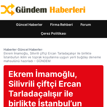
Güncel Haberler
Firma Rehberi
Forum
Çerez Politikası
Haberler
›
Güncel Haberler
›
Ekrem İmamoğlu, Silivrili çiftçi Ercan Tarladaçalışır ile birlikte
İstanbul’un iklim ve toprak koşullarına uygun yerli buğday deneme
mahsulünü hazırladı – GÜNDEM
Ekrem İmamoğlu,
Silivrili çiftçi Ercan
Tarladaçalışır ile
birlikte İstanbul’un