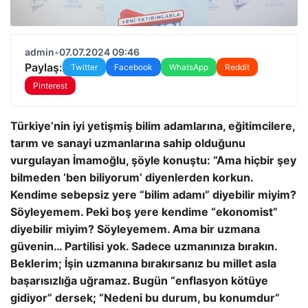
admin
•
07.07.2024 09:46
Paylaş:
Twitter
Facebook
WhatsApp
Reddit
Pinterest
Türkiye’nin iyi yetişmiş bilim adamlarına, eğitimcilere,
tarım ve sanayi uzmanlarına sahip olduğunu
vurgulayan İmamoğlu, şöyle konuştu: “Ama hiçbir şey
bilmeden ‘ben biliyorum’ diyenlerden korkun.
Kendime sebepsiz yere “bilim adamı” diyebilir miyim?
Söyleyemem. Peki boş yere kendime “ekonomist”
diyebilir miyim? Söyleyemem. Ama bir uzmana
güvenin… Partilisi yok. Sadece uzmanınıza bırakın.
Beklerim; İşin uzmanına bırakırsanız bu millet asla
başarısızlığa uğramaz. Bugün “enflasyon kötüye
gidiyor” dersek; “Nedeni bu durum, bu konumdur”