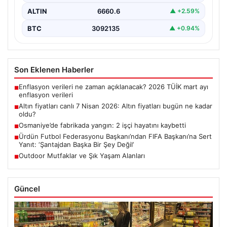
ALTIN
6660.6
▲ +2.59%
BTC
3092135
▲ +0.94%
Son Eklenen Haberler
Enflasyon verileri ne zaman açıklanacak? 2026 TÜİK mart ayı
■
enflasyon verileri
Altın fiyatları canlı 7 Nisan 2026: Altın fiyatları bugün ne kadar
■
oldu?
Osmaniye’de fabrikada yangın: 2 işçi hayatını kaybetti
■
Ürdün Futbol Federasyonu Başkanı’ndan FIFA Başkanı’na Sert
■
Yanıt: ‘Şantajdan Başka Bir Şey Değil’
Outdoor Mutfaklar ve Şık Yaşam Alanları
■
Güncel