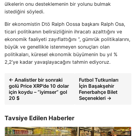
ülkelerin onu desteklemenin bir yolunu bulmak
istediğini söyledi.
Bir ekonomistin Dtö Ralph Oossa başkanı Ralph Osa,
ticari politikanın belirsizliğinin ihracatı azalttığını ve
ekonomik faaliyeti zayıflattığını “, gümrük politikalarını,
büyük ve genellikle istenmeyen sonuçları olan
politikaları, küresel ekonomik büyümenin bu yıl %
2,2’ye kadar yavaşlayacağını tahmin ediyoruz.
← Analistler bir sonraki
Futbol Tutkunları
golü Price XRP’de 10 dolar
İçin Başakşehir
için koydu – “iyimser” gol
Fenerbahçe Bilet
20 $
Seçenekleri →
Tavsiye Edilen Haberler