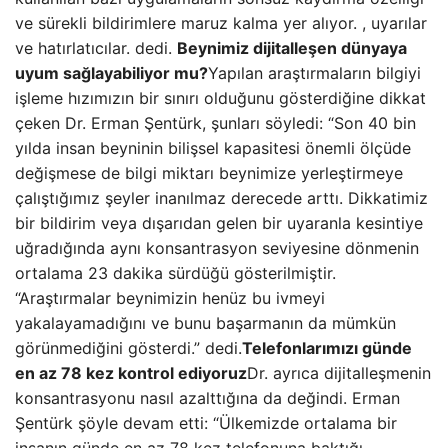
ve sürekli bildirimlere maruz kalma yer alıyor. , uyarılar
ve hatırlatıcılar. dedi.
Beynimiz dijitalleşen dünyaya
uyum sağlayabiliyor mu?
Yapılan araştırmaların bilgiyi
işleme hızımızın bir sınırı olduğunu gösterdiğine dikkat
çeken Dr. Erman Şentürk, şunları söyledi: “Son 40 bin
yılda insan beyninin bilişsel kapasitesi önemli ölçüde
değişmese de bilgi miktarı beynimize yerleştirmeye
çalıştığımız şeyler inanılmaz derecede arttı. Dikkatimiz
bir bildirim veya dışarıdan gelen bir uyaranla kesintiye
uğradığında aynı konsantrasyon seviyesine dönmenin
ortalama 23 dakika sürdüğü gösterilmiştir.
“Araştırmalar beynimizin henüz bu ivmeyi
yakalayamadığını ve bunu başarmanın da mümkün
görünmediğini gösterdi.” dedi.
Telefonlarımızı günde
en az 78 kez kontrol ediyoruz
Dr. ayrıca dijitalleşmenin
konsantrasyonu nasıl azalttığına da değindi. Erman
Şentürk şöyle devam etti: “Ülkemizde ortalama bir