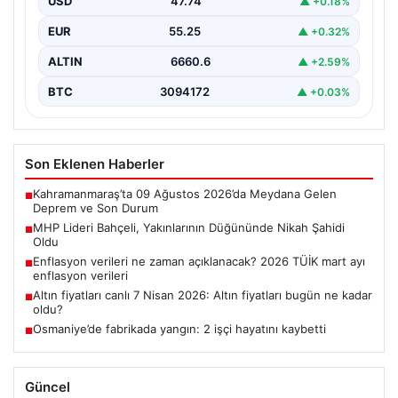
USD
47.74
▲ +0.18%
etmek…
EUR
55.25
▲ +0.32%
ALTIN
6660.6
▲ +2.59%
BTC
3094172
▲ +0.03%
Son Eklenen Haberler
Kahramanmaraş’ta 09 Ağustos 2026’da Meydana Gelen
■
Deprem ve Son Durum
MHP Lideri Bahçeli, Yakınlarının Düğününde Nikah Şahidi
■
Oldu
Enflasyon verileri ne zaman açıklanacak? 2026 TÜİK mart ayı
■
enflasyon verileri
Altın fiyatları canlı 7 Nisan 2026: Altın fiyatları bugün ne kadar
■
oldu?
Osmaniye’de fabrikada yangın: 2 işçi hayatını kaybetti
■
Güncel