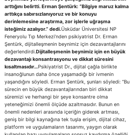
arttığını belirtti. Erman Şentürk: “Bilgiye maruz kalma
arttıkça sabırsızlanıyoruz ve bir konuyu
derinlemesine araştırma, zor işlerle uğraşma
isteğimiz azalıyor.” dedi.
Üsküdar Üniversitesi NP
Feneryolu Tıp Merkezi’nden psikiyatrist Dr. Erman
Şentürk, dijitalleşmenin beynimiz için dezavantajlarını
değerlendirdi.
Dijitalleşmenin beynimiz için en büyük
dezavantajı konsantrasyonu ve dikkat süresini
kısaltmasıdır…
Psikiyatrist Dr., dijital çağla birlikte
insanoğlunun daha önce yaşamadığı bir ivmenin
yaşandığını söyledi. Erman Şentürk, şunları söyledi: “Bu
sürecin en büyük dezavantajlarından biri dikkat
süremizi ve herhangi bir şeye konsantre olma
yeteneğimizi önemli ölçüde azaltmasıdır. Bunun en
önemli nedenleri arasında içeriğin giderek artması,
geniş bir bilgi kaynağına tek tuşla erişim, dijital cihaz,
platform ve uygulamaların tasarımı, yaygın olarak
kullanılan bazı uygulamaların sonsuz kaydırma özelliği