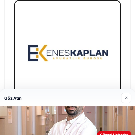
×
Göz Atın
Enes Kaplan Avukatlık Bürosu
28/04/2026
Güncel Haberler