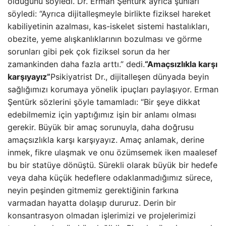
olduğunu söyledi. Dr. Erman Şentürk ayrıca şunları
söyledi: “Ayrıca dijitalleşmeyle birlikte fiziksel hareket
kabiliyetinin azalması, kas-iskelet sistemi hastalıkları,
obezite, yeme alışkanlıklarının bozulması ve görme
sorunları gibi pek çok fiziksel sorun da her
zamankinden daha fazla arttı.” dedi.
“Amaçsızlıkla karşı
karşıyayız”
Psikiyatrist Dr., dijitalleşen dünyada beyin
sağlığımızı korumaya yönelik ipuçları paylaşıyor. Erman
Şentürk sözlerini şöyle tamamladı: “Bir şeye dikkat
edebilmemiz için yaptığımız işin bir anlamı olması
gerekir. Büyük bir amaç sorunuyla, daha doğrusu
amaçsızlıkla karşı karşıyayız. Amaç anlamak, derine
inmek, fikre ulaşmak ve onu özümsemek iken maalesef
bu bir statüye dönüştü. Sürekli olarak büyük bir hedefe
veya daha küçük hedeflere odaklanmadığımız sürece,
neyin peşinden gitmemiz gerektiğinin farkına
varmadan hayatta dolaşıp dururuz. Derin bir
konsantrasyon olmadan işlerimizi ve projelerimizi