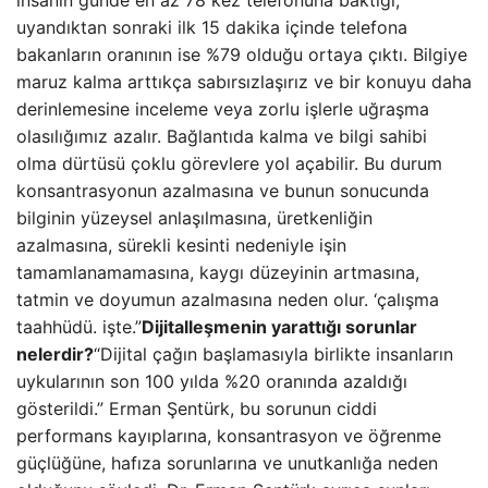
insanın günde en az 78 kez telefonuna baktığı,
uyandıktan sonraki ilk 15 dakika içinde telefona
bakanların oranının ise %79 olduğu ortaya çıktı. Bilgiye
maruz kalma arttıkça sabırsızlaşırız ve bir konuyu daha
derinlemesine inceleme veya zorlu işlerle uğraşma
olasılığımız azalır. Bağlantıda kalma ve bilgi sahibi
olma dürtüsü çoklu görevlere yol açabilir. Bu durum
konsantrasyonun azalmasına ve bunun sonucunda
bilginin yüzeysel anlaşılmasına, üretkenliğin
azalmasına, sürekli kesinti nedeniyle işin
tamamlanamamasına, kaygı düzeyinin artmasına,
tatmin ve doyumun azalmasına neden olur. ‘çalışma
taahhüdü. işte.”
Dijitalleşmenin yarattığı sorunlar
nelerdir?
“Dijital çağın başlamasıyla birlikte insanların
uykularının son 100 yılda %20 oranında azaldığı
gösterildi.” Erman Şentürk, bu sorunun ciddi
performans kayıplarına, konsantrasyon ve öğrenme
güçlüğüne, hafıza sorunlarına ve unutkanlığa neden