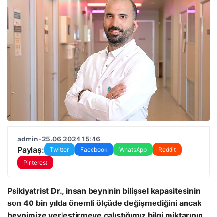
admin
•
25.06.2024 15:46
Paylaş:
Twitter
Facebook
WhatsApp
Reddit
Pinterest
Psikiyatrist Dr., insan beyninin bilişsel kapasitesinin
son 40 bin yılda önemli ölçüde değişmediğini ancak
beynimize yerleştirmeye çalıştığımız bilgi miktarının