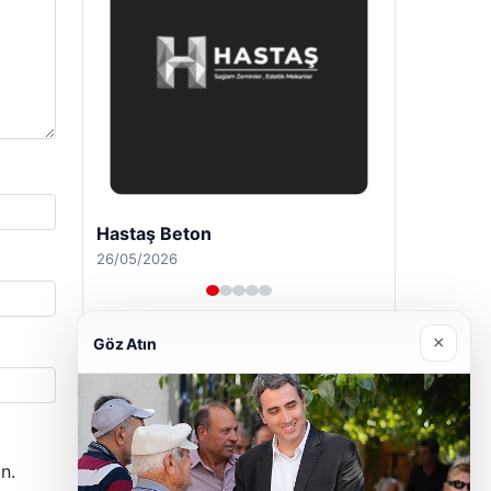
Enes Kaplan Avukatlık Bürosu
28/04/2026
×
Göz Atın
n.