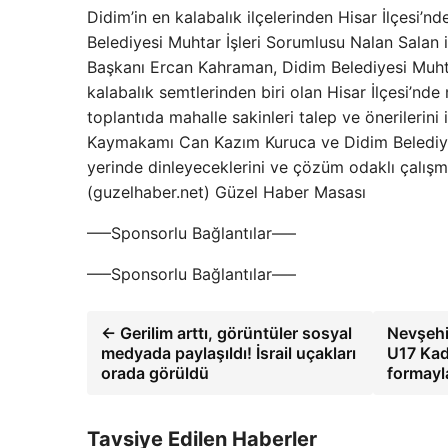
Didim’in en kalabalık ilçelerinden Hisar İlçesi
Belediyesi Muhtar İşleri Sorumlusu Nalan Salan 
Başkanı Ercan Kahraman, Didim Belediyesi Muhtar
kalabalık semtlerinden biri olan Hisar İlçesi’nde 
toplantıda mahalle sakinleri talep ve önerilerini
Kaymakamı Can Kazım Kuruca ve Didim Belediyesi
yerinde dinleyeceklerini ve çözüm odaklı çalış
(guzelhaber.net) Güzel Haber Masası
—–Sponsorlu Bağlantılar—–
—–Sponsorlu Bağlantılar—–
← Gerilim arttı, görüntüler sosyal
Nevşehi
medyada paylaşıldı! İsrail uçakları
U17 Kad
orada görüldü
formayl
Tavsiye Edilen Haberler