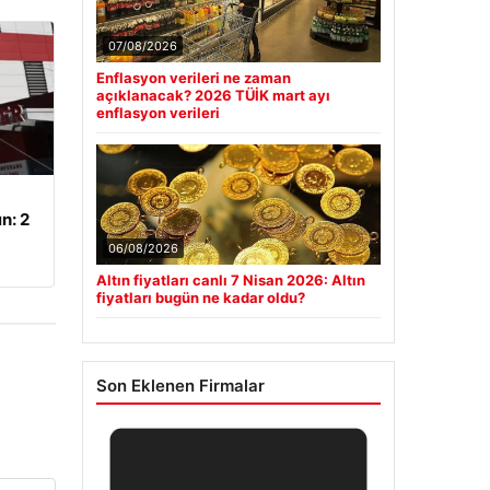
07/08/2026
Enflasyon verileri ne zaman
açıklanacak? 2026 TÜİK mart ayı
enflasyon verileri
n: 2
06/08/2026
Altın fiyatları canlı 7 Nisan 2026: Altın
fiyatları bugün ne kadar oldu?
Son Eklenen Firmalar