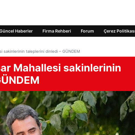
Güncel Haberler
Firma Rehberi
Forum
Çerez Politikas
si sakinlerinin taleplerini dinledi – GÜNDEM
ar Mahallesi sakinlerinin
– GÜNDEM