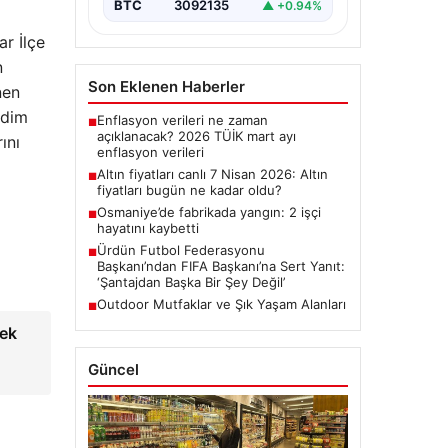
BTC
3092135
▲ +0.94%
r İlçe
n
Son Eklenen Haberler
nen
idim
Enflasyon verileri ne zaman
■
açıklanacak? 2026 TÜİK mart ayı
ını
enflasyon verileri
Altın fiyatları canlı 7 Nisan 2026: Altın
■
fiyatları bugün ne kadar oldu?
Osmaniye’de fabrikada yangın: 2 işçi
■
hayatını kaybetti
Ürdün Futbol Federasyonu
■
Başkanı’ndan FIFA Başkanı’na Sert Yanıt:
‘Şantajdan Başka Bir Şey Değil’
Outdoor Mutfaklar ve Şık Yaşam Alanları
■
cek
Güncel