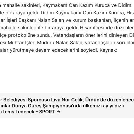
’nde mahalle sakinleri, Kaymakam Can Kazım Kuruca ve Didim
ile bir araya geldi. Didim Kaymakamı Can Kazım Kuruca, Hisa
 İşleri Başkanı Nalan Salan ve kurum başkanları, ilçenin e
mahalle sakinleri ile bir araya geldi. Hisar ilçesinde düzenle
 ilçe protokolüne sundu. Vatandaşların önerilerini dinleyen D
 Muhtar İşleri Müdürü Nalan Salan, vatandaşların sorunlar
malar yürütmeye devam edeceklerini söyledi. Kaynak:
r Belediyesi Sporcusu Liva Nur Çelik, Ürdün’de düzenlene
ınlar Dünya Güreş Şampiyonası’nda ülkemizi ay yıldızlı
a temsil edecek – SPORT →