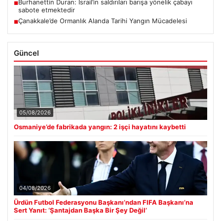
Burhanettin Duran: İsrail’in saldırıları barışa yönelik çabayı
■
sabote etmektedir
Çanakkale’de Ormanlık Alanda Tarihi Yangın Mücadelesi
■
Güncel
05/08/2026
Osmaniye’de fabrikada yangın: 2 işçi hayatını kaybetti
04/08/2026
Ürdün Futbol Federasyonu Başkanı’ndan FIFA Başkanı’na
Sert Yanıt: ‘Şantajdan Başka Bir Şey Değil’