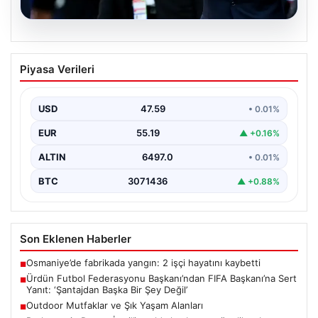
04.08.2026
Ürdün Futbol Federasyonu
Piyasa Verileri
Başkanı’ndan FIFA Başkanı’na Sert
Yanıt: ‘Şantajdan Başka Bir Şey Değil’
USD
47.59
• 0.01%
Ürdün Futbol Federasyonu (JFA) Başkanı Ali Bin Al-
Hussein, FIFA’nın son gelişmeleri ve alınan kararlar…
EUR
55.19
▲ +0.16%
ALTIN
6497.0
• 0.01%
BTC
3071436
▲ +0.88%
Son Eklenen Haberler
Osmaniye’de fabrikada yangın: 2 işçi hayatını kaybetti
■
Ürdün Futbol Federasyonu Başkanı’ndan FIFA Başkanı’na Sert
■
Yanıt: ‘Şantajdan Başka Bir Şey Değil’
Outdoor Mutfaklar ve Şık Yaşam Alanları
■