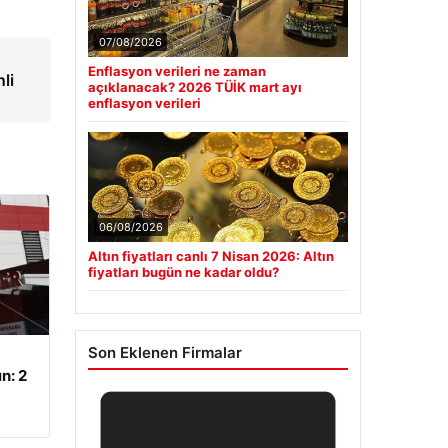
07/08/2026
Enflasyon verileri ne zaman
li
açıklanacak? 2026 TÜİK mart ayı
enflasyon verileri
06/08/2026
Altın fiyatları canlı 7 Nisan 2026: Altın
fiyatları bugün ne kadar oldu?
Son Eklenen Firmalar
n: 2