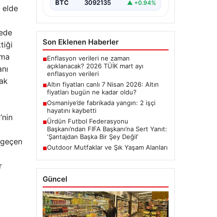
BTC
3092135
▲ +0.94%
 elde
yede
Son Eklenen Haberler
tiği
rma
Enflasyon verileri ne zaman
■
açıklanacak? 2026 TÜİK mart ayı
anı
enflasyon verileri
rak
Altın fiyatları canlı 7 Nisan 2026: Altın
■
fiyatları bugün ne kadar oldu?
Osmaniye’de fabrikada yangın: 2 işçi
■
hayatını kaybetti
’nin
Ürdün Futbol Federasyonu
■
Başkanı’ndan FIFA Başkanı’na Sert Yanıt:
‘Şantajdan Başka Bir Şey Değil’
i geçen
Outdoor Mutfaklar ve Şık Yaşam Alanları
■
r
Güncel