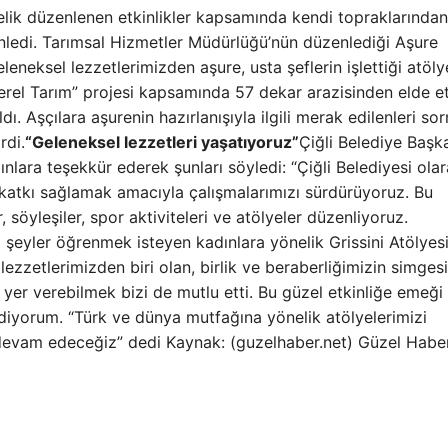
nelik düzenlenen etkinlikler kapsamında kendi topraklarından
zenledi. Tarımsal Hizmetler Müdürlüğü’nün düzenlediği Aşure
eleneksel lezzetlerimizden aşure, usta şeflerin işlettiği atöl
 Yerel Tarım” projesi kapsamında 57 dekar arazisinden elde et
dı. Aşçılara aşurenin hazırlanışıyla ilgili merak edilenleri so
rdi.
“Geleneksel lezzetleri yaşatıyoruz”
Çiğli Belediye Başk
nlara teşekkür ederek şunları söyledi: “Çiğli Belediyesi ola
e katkı sağlamak amacıyla çalışmalarımızı sürdürüyoruz. Bu
 söyleşiler, spor aktiviteleri ve atölyeler düzenliyoruz.
 şeyler öğrenmek isteyen kadınlara yönelik Grissini Atölyesi
ezzetlerimizden biri olan, birlik ve beraberliğimizin simgesi
 yer verebilmek bizi de mutlu etti. Bu güzel etkinliğe emeğ
diyorum. “Türk ve dünya mutfağına yönelik atölyelerimizi
a devam edeceğiz” dedi Kaynak: (guzelhaber.net) Güzel Habe