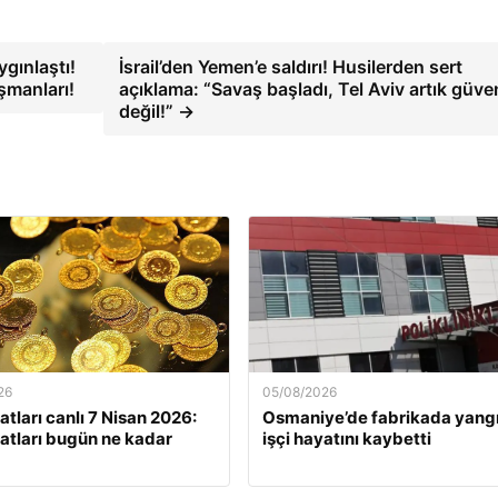
ygınlaştı!
İsrail’den Yemen’e saldırı! Husilerden sert
şmanları!
açıklama: “Savaş başladı, Tel Aviv artık güven
değil!” →
26
05/08/2026
yatları canlı 7 Nisan 2026:
Osmaniye’de fabrikada yangı
iyatları bugün ne kadar
işçi hayatını kaybetti