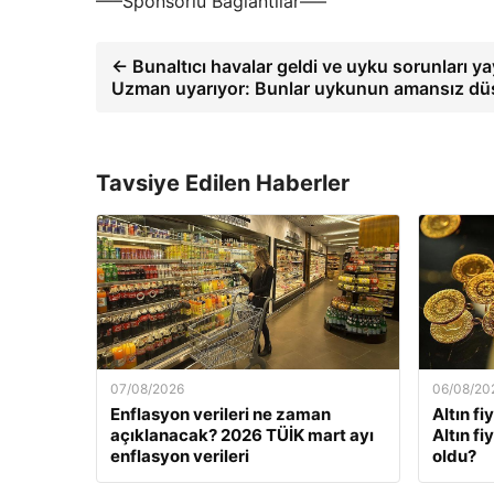
—–Sponsorlu Bağlantılar—–
← Bunaltıcı havalar geldi ve uyku sorunları ya
Uzman uyarıyor: Bunlar uykunun amansız dü
Tavsiye Edilen Haberler
07/08/2026
06/08/20
Enflasyon verileri ne zaman
Altın fi
açıklanacak? 2026 TÜİK mart ayı
Altın f
enflasyon verileri
oldu?