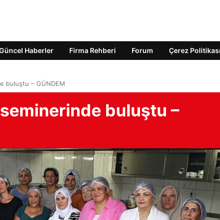
Güncel Haberler
Firma Rehberi
Forum
Çerez Politikas
inde buluştu – GÜNDEM
e seminerinde buluştu –