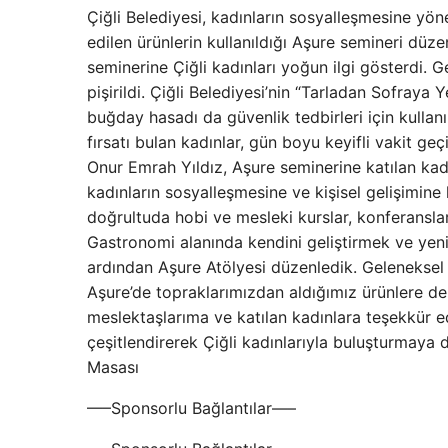
Çiğli Belediyesi, kadınların sosyalleşmesine yö
edilen ürünlerin kullanıldığı Aşure semineri dü
seminerine Çiğli kadınları yoğun ilgi gösterdi. G
pişirildi. Çiğli Belediyesi’nin “Tarladan Sofraya
buğday hasadı da güvenlik tedbirleri için kullanıl
fırsatı bulan kadınlar, gün boyu keyifli vakit geçi
Onur Emrah Yıldız, Aşure seminerine katılan kadı
kadınların sosyalleşmesine ve kişisel gelişimin
doğrultuda hobi ve mesleki kurslar, konferanslar,
Gastronomi alanında kendini geliştirmek ve yeni
ardından Aşure Atölyesi düzenledik. Geleneksel l
Aşure’de topraklarımızdan aldığımız ürünlere de
meslektaşlarıma ve katılan kadınlara teşekkür e
çeşitlendirerek Çiğli kadınlarıyla buluşturmay
Masası
—–Sponsorlu Bağlantılar—–