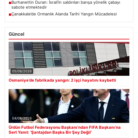
Burhanettin Duran: İsrail’in saldırıları barışa yönelik çabayı
■
sabote etmektedir
Çanakkale’de Ormanlık Alanda Tarihi Yangın Mücadelesi
■
Güncel
05/08/2026
Osmaniye’de fabrikada yangın: 2 işçi hayatını kaybetti
04/08/2026
Ürdün Futbol Federasyonu Başkanı’ndan FIFA Başkanı’na
Sert Yanıt: ‘Şantajdan Başka Bir Şey Değil’