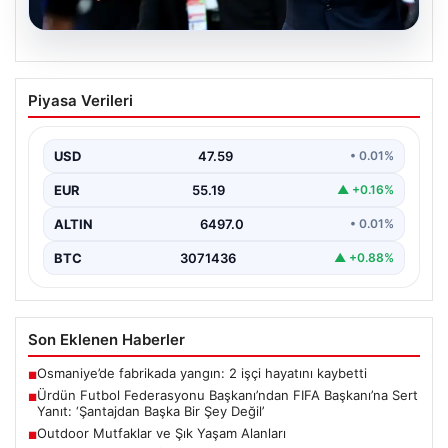
04.08.2026
Ürdün Futbol Federasyonu
Piyasa Verileri
Başkanı’ndan FIFA Başkanı’na Sert
Yanıt: ‘Şantajdan Başka Bir Şey Değil’
USD
47.59
• 0.01%
Ürdün Futbol Federasyonu (JFA) Başkanı Ali Bin Al-
Hussein, FIFA’nın son gelişmeleri ve alınan kararlar…
EUR
55.19
▲ +0.16%
ALTIN
6497.0
• 0.01%
BTC
3071436
▲ +0.88%
Son Eklenen Haberler
Osmaniye’de fabrikada yangın: 2 işçi hayatını kaybetti
■
Ürdün Futbol Federasyonu Başkanı’ndan FIFA Başkanı’na Sert
■
Yanıt: ‘Şantajdan Başka Bir Şey Değil’
Outdoor Mutfaklar ve Şık Yaşam Alanları
■