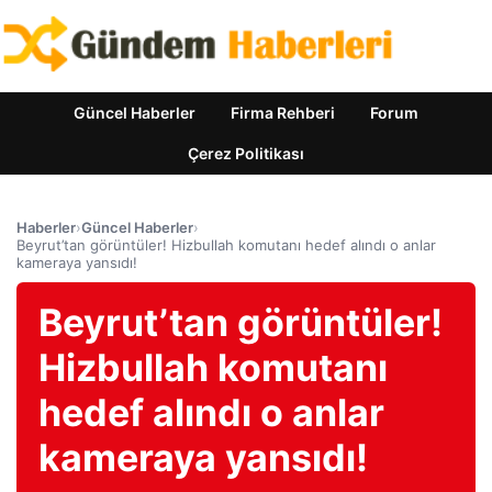
Güncel Haberler
Firma Rehberi
Forum
Çerez Politikası
Haberler
›
Güncel Haberler
›
Beyrut’tan görüntüler! Hizbullah komutanı hedef alındı ​​o anlar
kameraya yansıdı!
Beyrut’tan görüntüler!
Hizbullah komutanı
hedef alındı ​​o anlar
kameraya yansıdı!