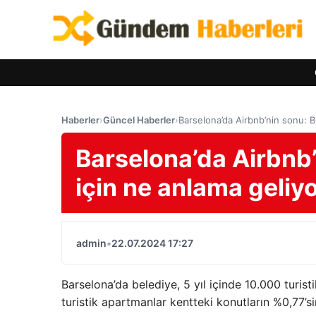
Haberler
›
Güncel Haberler
›
Barselona’da Airbnb’nin sonu: B
Barselona’da Airbnb’
için ne anlama geliy
admin
•
22.07.2024 17:27
Barselona’da belediye, 5 yıl içinde 10.000 turist
turistik apartmanlar kentteki konutların %0,77’si