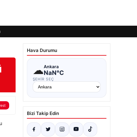
ı
Hava Durumu
ü
☁
Ankara
NaN°C
ŞEHIR SEÇ
rest
Bizi Takip Edin
u