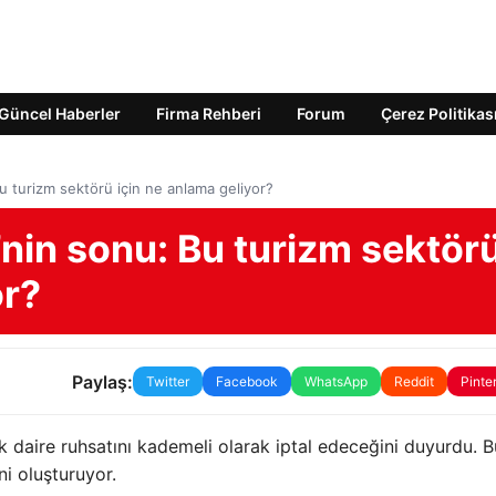
Güncel Haberler
Firma Rehberi
Forum
Çerez Politikas
u turizm sektörü için ne anlama geliyor?
nin sonu: Bu turizm sektör
or?
Paylaş:
Twitter
Facebook
WhatsApp
Reddit
Pinte
ik daire ruhsatını kademeli olarak iptal edeceğini duyurdu. B
ni oluşturuyor.