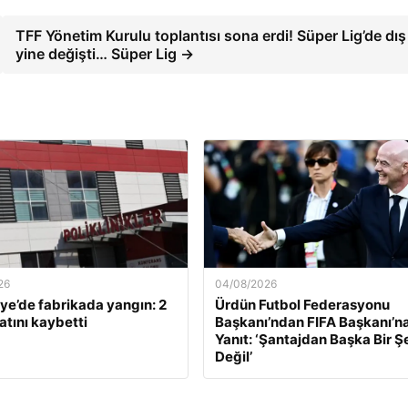
TFF Yönetim Kurulu toplantısı sona erdi! Süper Lig’de dış 
yine değişti… Süper Lig →
26
04/08/2026
e’de fabrikada yangın: 2
Ürdün Futbol Federasyonu
atını kaybetti
Başkanı’ndan FIFA Başkanı’na
Yanıt: ‘Şantajdan Başka Bir Ş
Değil’