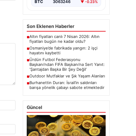
BTC
3063246
▼ -0.23%
Son Eklenen Haberler
Altın fiyatları canlı 7 Nisan 2026: Altın
■
fiyatları bugün ne kadar oldu?
Osmaniye’de fabrikada yangın: 2 işçi
■
hayatını kaybetti
Ürdün Futbol Federasyonu
■
Başkanı’ndan FIFA Başkanı’na Sert Yanıt:
‘Şantajdan Başka Bir Şey Değil’
Outdoor Mutfaklar ve Şık Yaşam Alanları
■
Burhanettin Duran: İsrail’in saldırıları
■
barışa yönelik çabayı sabote etmektedir
Güncel