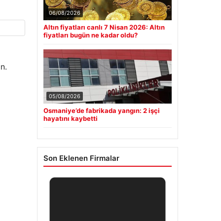
06/08/2026
Altın fiyatları canlı 7 Nisan 2026: Altın
fiyatları bugün ne kadar oldu?
n.
05/08/2026
Osmaniye’de fabrikada yangın: 2 işçi
hayatını kaybetti
Son Eklenen Firmalar