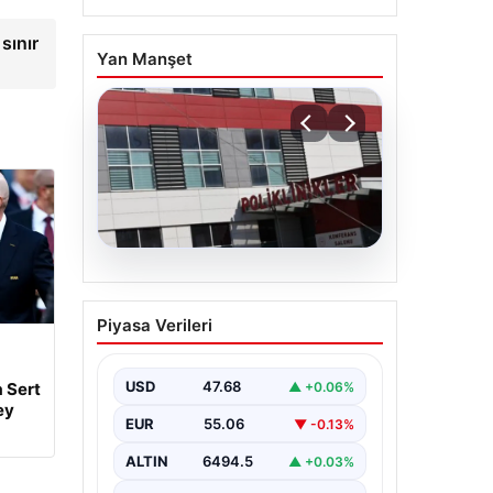
sınır
Yan Manşet
05.08.2026
Osmaniye’de fabrikada
Piyasa Verileri
yangın: 2 işçi hayatını
kaybetti
USD
47.68
▲ +0.06%
 Sert
ey
EUR
55.06
▼ -0.13%
ALTIN
6494.5
▲ +0.03%