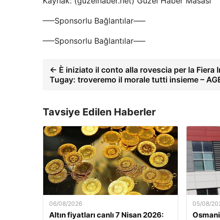
Kaynak: (guzelhaber.net) Güzel Haber Masası
—–Sponsorlu Bağlantılar—–
—–Sponsorlu Bağlantılar—–
← È iniziato il conto alla rovescia per la Fiera 
Tugay: troveremo il morale tutti insieme – 
Tavsiye Edilen Haberler
06/08/2026
05/08/20
Altın fiyatları canlı 7 Nisan 2026:
Osmaniy