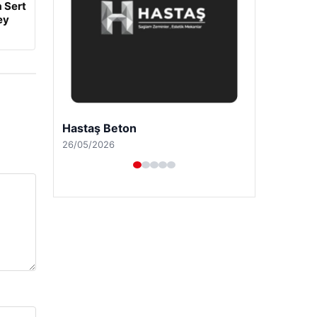
 Sert
ey
Enes Kaplan Avukatlık Bürosu
28/04/2026