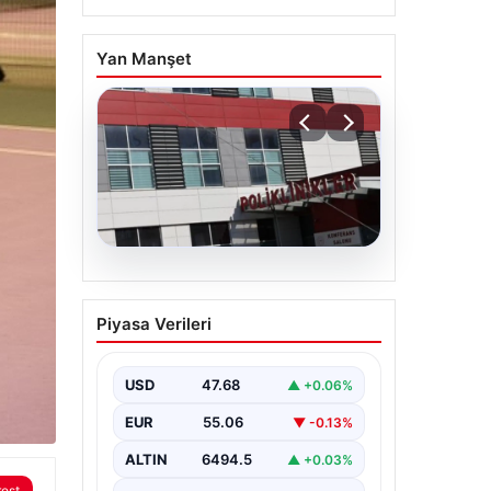
Yan Manşet
05.08.2026
Osmaniye’de fabrikada
Piyasa Verileri
yangın: 2 işçi hayatını
kaybetti
USD
47.68
▲ +0.06%
EUR
55.06
▼ -0.13%
ALTIN
6494.5
▲ +0.03%
rest