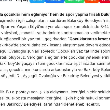
a çocuklar hem eğleniyor hem de spor yapma fırsatı bulu
çirmeleri için çalışmalarını sürdüren Bakırköy Belediyesi’ni
rk Spor ve Yaşam Köyü’nde yer alan spor kompleksinde 8-14
l, ​​voleybol, jimnastik ve badminton antrenmanları verilmekte
eğlenceli bir yaz tatili geçiriyorlar.
“Çocuklarımıza fırsat e
kırköy’de sporu daha çok insana ulaştırmaya devam edecek
gül Ovalıoğlu şunları söyledi: “Çocukları yaz tatilinde spor
estek oluyoruz. Verdiğimiz eğitimlerle çocuklar yeteneklerini
 “Bakırköy’de yaşayan tüm çocuklarımıza eşit fırsatlar sunmak
alar, çocuklarının kurslarda arkadaşlarıyla ve Bakırköy Bele
i söyledi. Dr. Ayşegül Ovalıoğlu ve Bakırköy Belediyesi yetkil
lir. Bu e-postayı yanlışlıkla aldıysanız, içeriğini hiçbir şekild
si bu e-posta mesajının içeriğine ilişkin hiçbir hukuki soru
i Bakırköy Belediyesi tarafından denetlenebilecektir.