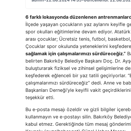
6 farklı lokasyonda düzenlenen antrenmanlard
İlçede yaşayan çocukların yaz aylarını keyifle ge
spor okulları eğitimlerine devam ediyor. Atatü
arası çocuklar; Ücretsiz tenis, futbol, ​​basketbo
Çocuklar spor okulunda yeteneklerini keşfederek 
sağlamak için çalışmalarımızı sürdüreceğiz.”
Ba
belirten Bakırköy Belediye Başkanı Doç. Dr. Ayşe
buluşturarak fiziksel ve zihinsel gelişimlerine d
keşfederek eğlenceli bir yaz tatili geçiriyorlar.
çalışmalarımızı sürdüreceğiz” dedi. Anne ve bab
Başkanları Derneği’yle keyifli vakit geçirdiklerin
teşekkür etti.
Bu e-posta mesajı özeldir ve gizli bilgiler içerebi
kullanmayın ve e-postayı silin. Bakırköy Belediye
kabul etmez. Gerektiğinde tüm mesaj gönderimler