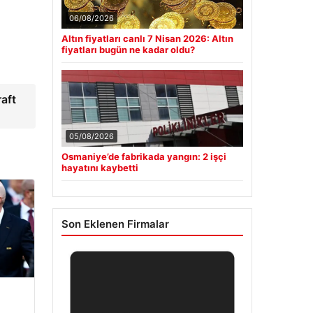
06/08/2026
Altın fiyatları canlı 7 Nisan 2026: Altın
fiyatları bugün ne kadar oldu?
aft
05/08/2026
Osmaniye’de fabrikada yangın: 2 işçi
hayatını kaybetti
Son Eklenen Firmalar