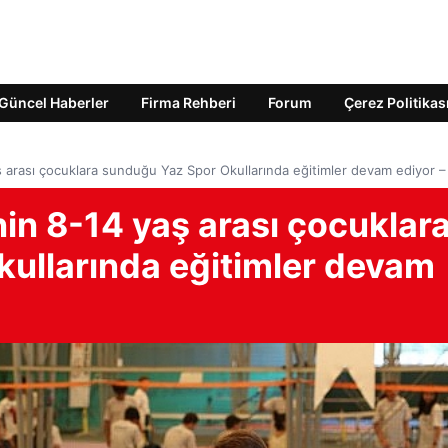
Güncel Haberler
Firma Rehberi
Forum
Çerez Politikas
aş arası çocuklara sunduğu Yaz Spor Okullarında eğitimler devam ediyor 
nin 8-14 yaş arası çocuklar
ullarında eğitimler devam