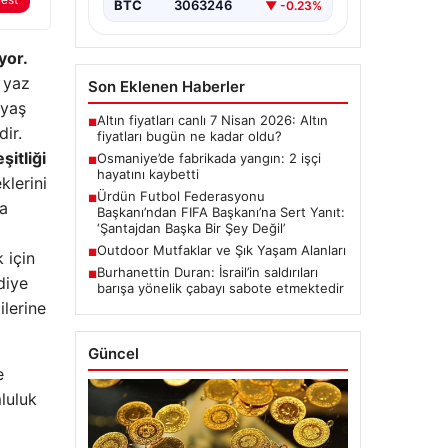
BTC
3063246
▼ -0.23%
yor.
n yaz
Son Eklenen Haberler
 yaş
Altın fiyatları canlı 7 Nisan 2026: Altın
■
dir.
fiyatları bugün ne kadar oldu?
şitliği
Osmaniye’de fabrikada yangın: 2 işçi
■
hayatını kaybetti
lerini
Ürdün Futbol Federasyonu
■
la
Başkanı’ndan FIFA Başkanı’na Sert Yanıt:
‘Şantajdan Başka Bir Şey Değil’
Outdoor Mutfaklar ve Şık Yaşam Alanları
■
 için
Burhanettin Duran: İsrail’in saldırıları
■
diye
barışa yönelik çabayı sabote etmektedir
ilerine
Güncel
e
mluluk