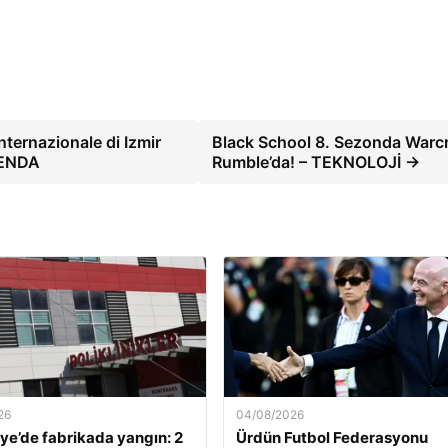
Internazionale di Izmir
Black School 8. Sezonda Warcr
AGENDA
Rumble’da! – TEKNOLOJİ →
26
04/08/2026
e’de fabrikada yangın: 2
Ürdün Futbol Federasyonu