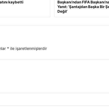
atını kaybetti
Başkanı’ndan FIFA Başkanı’na
Yanıt: ‘Şantajdan Başka Bir Ş
Değil’
nlar
*
ile işaretlenmişlerdir