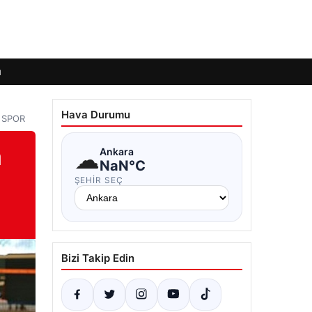
ı
Hava Durumu
– SPOR
a
☁
Ankara
NaN°C
ŞEHIR SEÇ
Bizi Takip Edin