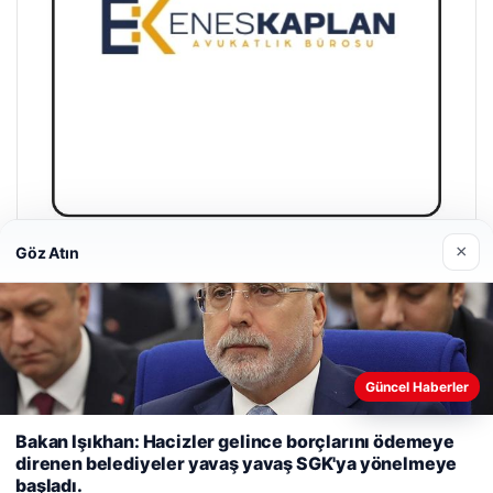
×
Göz Atın
Enes Kaplan Avukatlık Bürosu
28/04/2026
Güncel Haberler
Web sitemizi nasıl kullandığınızı daha iyi anlayabilmek,
Bakan Işıkhan: Hacizler gelince borçlarını ödemeye
deneyiminizi kişiselleştirmek ve geliştirmek amacıyla çerezler
direnen belediyeler yavaş yavaş SGK'ya yönelmeye
© 2026 Gündem Haberleri
kullanıyoruz.
Çerez Politikamız
başladı.