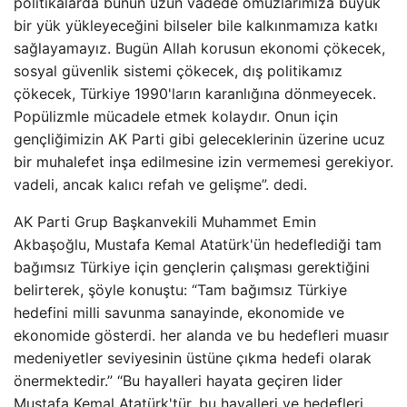
politikalarda bunun uzun vadede omuzlarımıza büyük
bir yük yükleyeceğini bilseler bile kalkınmamıza katkı
sağlayamayız. Bugün Allah korusun ekonomi çökecek,
sosyal güvenlik sistemi çökecek, dış politikamız
çökecek, Türkiye 1990'ların karanlığına dönmeyecek.
Popülizmle mücadele etmek kolaydır. Onun için
gençliğimizin AK Parti gibi geleceklerinin üzerine ucuz
bir muhalefet inşa edilmesine izin vermemesi gerekiyor.
vadeli, ancak kalıcı refah ve gelişme”. dedi.
AK Parti Grup Başkanvekili Muhammet Emin
Akbaşoğlu, Mustafa Kemal Atatürk'ün hedeflediği tam
bağımsız Türkiye için gençlerin çalışması gerektiğini
belirterek, şöyle konuştu: “Tam bağımsız Türkiye
hedefini milli savunma sanayinde, ekonomide ve
ekonomide gösterdi. her alanda ve bu hedefleri muasır
medeniyetler seviyesinin üstüne çıkma hedefi olarak
önermektedir.” “Bu hayalleri hayata geçiren lider
Mustafa Kemal Atatürk'tür, bu hayalleri ve hedefleri