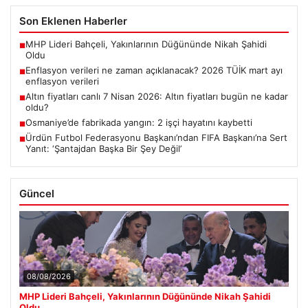
Son Eklenen Haberler
MHP Lideri Bahçeli, Yakınlarının Düğününde Nikah Şahidi
■
Oldu
Enflasyon verileri ne zaman açıklanacak? 2026 TÜİK mart ayı
■
enflasyon verileri
Altın fiyatları canlı 7 Nisan 2026: Altın fiyatları bugün ne kadar
■
oldu?
Osmaniye’de fabrikada yangın: 2 işçi hayatını kaybetti
■
Ürdün Futbol Federasyonu Başkanı’ndan FIFA Başkanı’na Sert
■
Yanıt: ‘Şantajdan Başka Bir Şey Değil’
Güncel
08/08/2026
MHP Lideri Bahçeli, Yakınlarının Düğününde Nikah Şahidi
Oldu