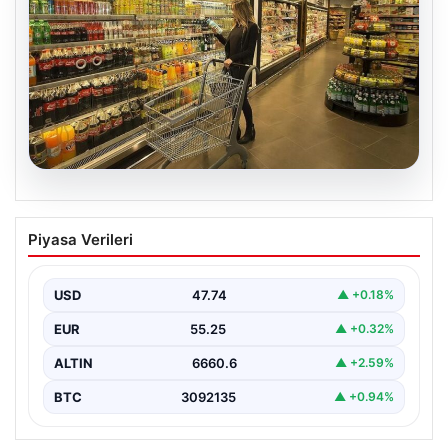
07.08.2026
Enflasyon verileri ne zaman
Piyasa Verileri
açıklanacak? 2026 TÜİK mart ayı
enflasyon verileri
USD
47.74
▲ +0.18%
EUR
55.25
▲ +0.32%
ALTIN
6660.6
▲ +2.59%
BTC
3092135
▲ +0.94%