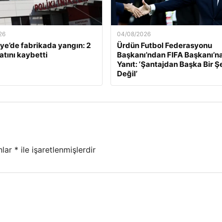
26
04/08/2026
e’de fabrikada yangın: 2
Ürdün Futbol Federasyonu
atını kaybetti
Başkanı’ndan FIFA Başkanı’na
Yanıt: ‘Şantajdan Başka Bir Ş
Değil’
nlar
*
ile işaretlenmişlerdir