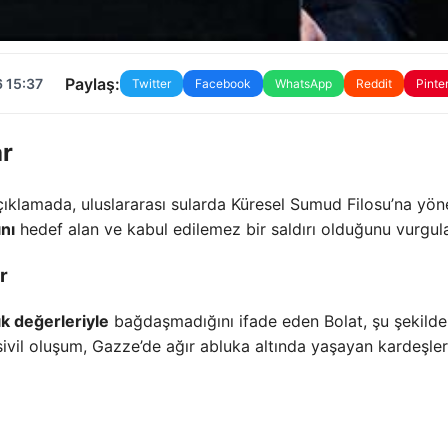
Paylaş:
 15:37
Twitter
Facebook
WhatsApp
Reddit
Pinte
ar
ıklamada, uluslararası sularda Küresel Sumud Filosu’na yön
ını
hedef alan ve kabul edilemez bir saldırı olduğunu vurgula
r
ık değerleriyle
bağdaşmadığını ifade eden Bolat, şu şekilde
 sivil oluşum, Gazze’de ağır abluka altında yaşayan kardeşle