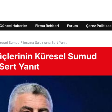
Güncel Haberler
Firma Rehberi
Forum
Çerez Politikas
üresel Sumud Filosu’na Saldırısına Sert Yanıt
Güçlerinin Küresel Sumud
 Sert Yanıt