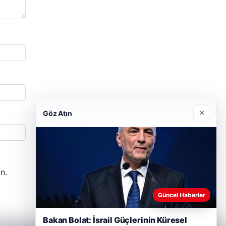
×
Göz Atın
n.
Güncel Haberler
Bakan Bolat: İsrail Güçlerinin Küresel