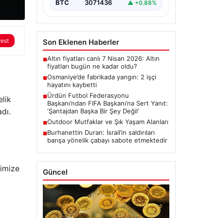
BTC
3071436
▲ +0.88%
rest
Son Eklenen Haberler
Altın fiyatları canlı 7 Nisan 2026: Altın
■
fiyatları bugün ne kadar oldu?
Osmaniye’de fabrikada yangın: 2 işçi
■
hayatını kaybetti
Ürdün Futbol Federasyonu
■
elik
Başkanı’ndan FIFA Başkanı’na Sert Yanıt:
dı.
‘Şantajdan Başka Bir Şey Değil’
Outdoor Mutfaklar ve Şık Yaşam Alanları
■
Burhanettin Duran: İsrail’in saldırıları
■
barışa yönelik çabayı sabote etmektedir
rimize
Güncel