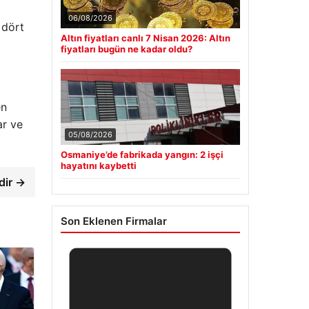
06/08/2026
 dört
Altın fiyatları canlı 7 Nisan 2026: Altın
fiyatları bugün ne kadar oldu?
en
ar ve
05/08/2026
Osmaniye’de fabrikada yangın: 2 işçi
hayatını kaybetti
dir →
Son Eklenen Firmalar