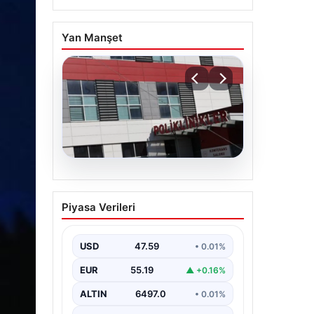
Yan Manşet
05.08.2026
Osmaniye’de fabrikada
Piyasa Verileri
yangın: 2 işçi hayatını
kaybetti
USD
47.59
• 0.01%
EUR
55.19
▲ +0.16%
ALTIN
6497.0
• 0.01%