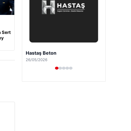
 Sert
ey
Enes Kaplan Avukatlık Bürosu
28/04/2026