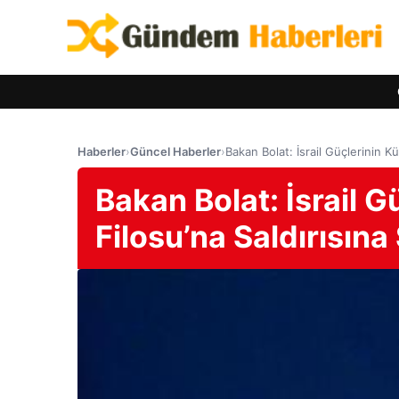
Haberler
›
Güncel Haberler
›
Bakan Bolat: İsrail Güçlerinin K
Bakan Bolat: İsrail 
Filosu’na Saldırısına