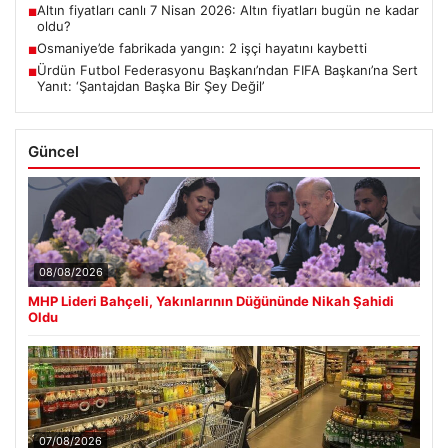
Altın fiyatları canlı 7 Nisan 2026: Altın fiyatları bugün ne kadar
■
oldu?
Osmaniye’de fabrikada yangın: 2 işçi hayatını kaybetti
■
Ürdün Futbol Federasyonu Başkanı’ndan FIFA Başkanı’na Sert
■
Yanıt: ‘Şantajdan Başka Bir Şey Değil’
Güncel
08/08/2026
MHP Lideri Bahçeli, Yakınlarının Düğününde Nikah Şahidi
Oldu
07/08/2026