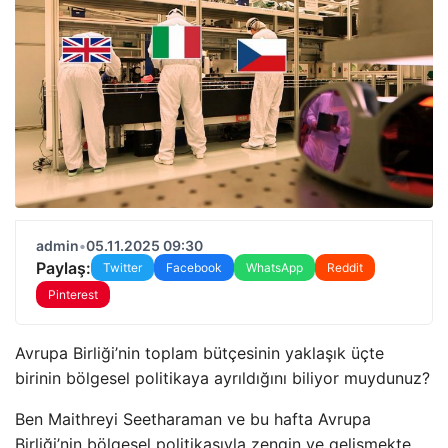
admin
•
05.11.2025 09:30
Paylaş:
Twitter
Facebook
WhatsApp
Reddit
Pinterest
Avrupa Birliği’nin toplam bütçesinin yaklaşık üçte
birinin bölgesel politikaya ayrıldığını biliyor muydunuz?
Ben Maithreyi Seetharaman ve bu hafta Avrupa
Birliği’nin bölgesel politikasıyla zengin ve gelişmekte