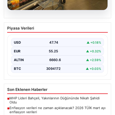
07.08.2026
Enflasyon verileri ne zaman
Piyasa Verileri
açıklanacak? 2026 TÜİK mart ayı
enflasyon verileri
USD
47.74
▲ +0.18%
EUR
55.25
▲ +0.32%
ALTIN
6660.6
▲ +2.59%
BTC
3094172
▲ +0.03%
Son Eklenen Haberler
MHP Lideri Bahçeli, Yakınlarının Düğününde Nikah Şahidi
■
Oldu
Enflasyon verileri ne zaman açıklanacak? 2026 TÜİK mart ayı
■
enflasyon verileri